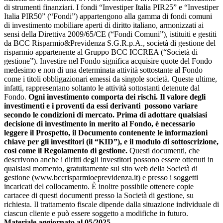
di strumenti finanziari. I fondi “Investiper Italia PIR25” e “Investiper
Italia PIR50” (“Fondi”) appartengono alla gamma di fondi comuni
di investimento mobiliare aperti di diritto italiano, armonizzati ai
sensi della Direttiva 2009/65/CE (“Fondi Comuni”), istituiti e gestiti
da BCC Risparmio&Previdenza S.G.R.p.A., società di gestione del
risparmio appartenente al Gruppo BCC ICCREA (“Società di
gestione”). Investire nel Fondo significa acquisire quote del Fondo
medesimo e non di una determinata attività sottostante al Fondo
come i titoli obbligazionari emessi da singole società. Queste ultime,
infatti, rappresentano soltanto le attività sottostanti detenute dal
Fondo.
Ogni investimento comporta dei rischi. Il valore degli
investimenti e i proventi da essi derivanti possono variare
secondo le condizioni di mercato. Prima di adottare qualsiasi
decisione di investimento in merito al Fondo, è necessario
leggere il Prospetto, il Documento contenente le informazioni
chiave per gli investitori (il “KID”), e il modulo di sottoscrizione,
così come il Regolamento di gestione.
Questi documenti, che
descrivono anche i diritti degli investitori possono essere ottenuti in
qualsiasi momento, gratuitamente sul sito web della Società di
gestione (www.bccrisparmioeprevidenza.it) e presso i soggetti
incaricati del collocamento. È inoltre possibile ottenere copie
cartacee di questi documenti presso la Società di gestione, su
richiesta. Il trattamento fiscale dipende dalla situazione individuale di
ciascun cliente e può essere soggetto a modifiche in futuro.
Materiale aggiornato al 05/2025.