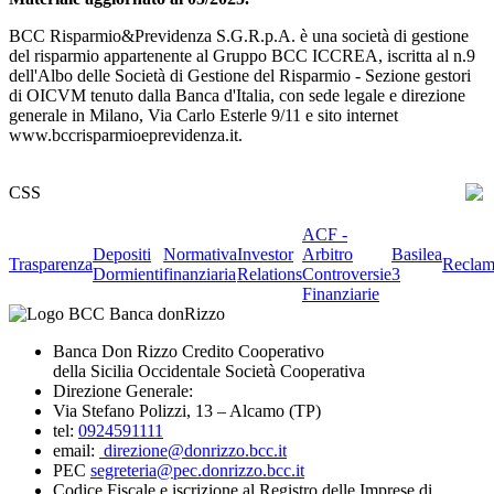
BCC Risparmio&Previdenza S.G.R.p.A. è una società di gestione
del risparmio appartenente al Gruppo BCC ICCREA, iscritta al n.9
dell'Albo delle Società di Gestione del Risparmio - Sezione gestori
di OICVM tenuto dalla Banca d'Italia, con sede legale e direzione
generale in Milano, Via Carlo Esterle 9/11 e sito internet
www.bccrisparmioeprevidenza.it.
CSS
ACF -
Depositi
Normativa
Investor
Arbitro
Basilea
Trasparenza
Reclam
Dormienti
finanziaria
Relations
Controversie
3
Finanziarie
Banca Don Rizzo Credito Cooperativo
della Sicilia Occidentale Società Cooperativa
Direzione Generale:
Via Stefano Polizzi, 13 – Alcamo (TP)
tel:
0924591111
email:
direzione@donrizzo.bcc.it
PEC
segreteria@pec.donrizzo.bcc.it
Codice Fiscale e iscrizione al Registro delle Imprese di