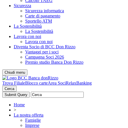
Calcolo TAEG
Sicurezza
Sicurezza informatica
Carte di pagamento
Sportello ATM
La Sostenibilità
La Sostenibilità
Lavora con noi
Lavora con noi
Diventa Socio di BCC Don Rizzo
Vantaggi per i soci
Campagna Soci 2026
Premio studio Banca Don Rizzo
Chiudi menu
Trova Filiale
Blocco carte
Area Soci
RelaxBanking
Cerca
Home
>
La nostra offerta
Famiglie
Imprese