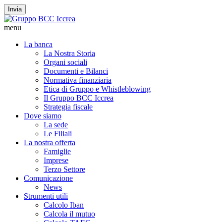
Invia
menu
La banca
La Nostra Storia
Organi sociali
Documenti e Bilanci
Normativa finanziaria
Etica di Gruppo e Whistleblowing
Il Gruppo BCC Iccrea
Strategia fiscale
Dove siamo
La sede
Le Filiali
La nostra offerta
Famiglie
Imprese
Terzo Settore
Comunicazione
News
Strumenti utili
Calcolo Iban
Calcola il mutuo