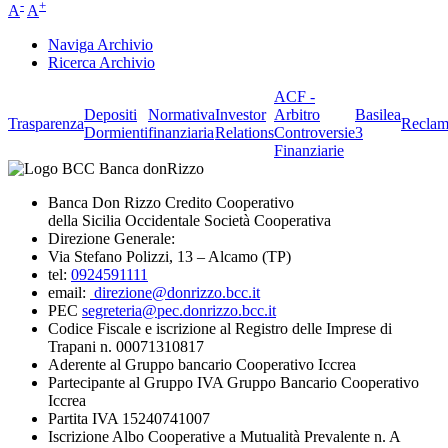
-
+
A
A
Naviga Archivio
Ricerca Archivio
ACF -
Depositi
Normativa
Investor
Arbitro
Basilea
Trasparenza
Reclam
Dormienti
finanziaria
Relations
Controversie
3
Finanziarie
Banca Don Rizzo Credito Cooperativo
della Sicilia Occidentale Società Cooperativa
Direzione Generale:
Via Stefano Polizzi, 13 – Alcamo (TP)
tel:
0924591111
email:
direzione@donrizzo.bcc.it
PEC
segreteria@pec.donrizzo.bcc.it
Codice Fiscale e iscrizione al Registro delle Imprese di
Trapani n. 00071310817
Aderente al Gruppo bancario Cooperativo Iccrea
Partecipante al Gruppo IVA Gruppo Bancario Cooperativo
Iccrea
Partita IVA 15240741007
Iscrizione Albo Cooperative a Mutualità Prevalente n. A