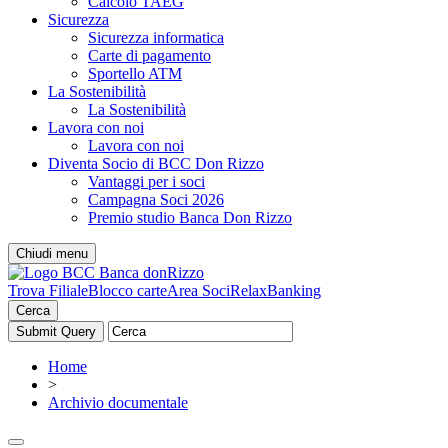
Calcolo TAEG
Sicurezza
Sicurezza informatica
Carte di pagamento
Sportello ATM
La Sostenibilità
La Sostenibilità
Lavora con noi
Lavora con noi
Diventa Socio di BCC Don Rizzo
Vantaggi per i soci
Campagna Soci 2026
Premio studio Banca Don Rizzo
Chiudi menu
Trova Filiale
Blocco carte
Area Soci
RelaxBanking
Cerca
Home
>
Archivio documentale