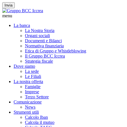
Invia
menu
La banca
La Nostra Storia
Organi sociali
Documenti e Bilanci
Normativa finanziaria
Etica di Gruppo e Whistleblowing
Il Gruppo BCC Iccrea
Strategia fiscale
Dove siamo
La sede
Le Filiali
La nostra offerta
Famiglie
Imprese
Terzo Settore
Comunicazione
News
Strumenti utili
Calcolo Iban
Calcola il mutuo