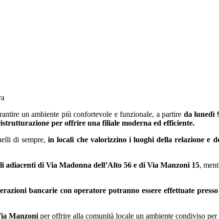
va
garantire un ambiente più confortevole e funzionale, a partire
da lunedì 
ristrutturazione per offrire una filiale moderna ed efficiente.
uelli di sempre,
in locali che valorizzino i luoghi della relazione e d
cali adiacenti di Via Madonna dell’Alto 56 e di Via Manzoni 15
, ment
perazioni bancarie con operatore potranno essere effettuate presso q
Via Manzoni
per offrire alla comunità locale un ambiente condiviso per