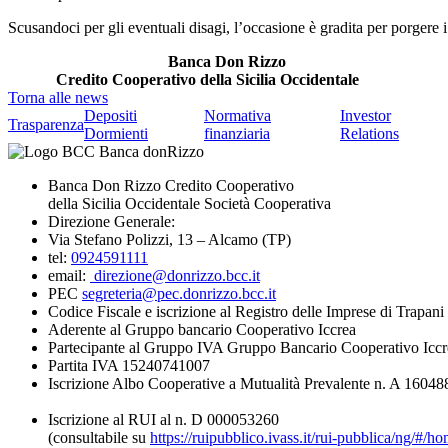
Scusandoci per gli eventuali disagi, l’occasione è gradita per porgere i 
Banca Don Rizzo
Credito Cooperativo della Sicilia Occidentale
Torna alle news
Depositi
Normativa
Investor
Trasparenza
Dormienti
finanziaria
Relations
Banca Don Rizzo Credito Cooperativo
della Sicilia Occidentale Società Cooperativa
Direzione Generale:
Via Stefano Polizzi, 13 – Alcamo (TP)
tel:
0924591111
email:
direzione@donrizzo.bcc.it
PEC
segreteria@pec.donrizzo.bcc.it
Codice Fiscale e iscrizione al Registro delle Imprese di Trapa
Aderente al Gruppo bancario Cooperativo Iccrea
Partecipante al Gruppo IVA Gruppo Bancario Cooperativo Iccr
Partita IVA 15240741007
Iscrizione Albo Cooperative a Mutualità Prevalente n. A 16048
Iscrizione al RUI al n. D 000053260
(consultabile su
https://ruipubblico.ivass.it/rui-pubblica/ng/#/h