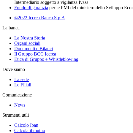
Intermediario soggetto a vigilanza Ivass
Fondo di garanzia
per le PMI del ministero dello Sviluppo Ec
©2022 Iccrea Banca S.p.A
La banca
La Nostra Storia
Organi sociali
Documenti e Bilanci
Il Gruppo BCC Iccrea
Etica di Gruppo e Whistleblowing
Dove siamo
La sede
Le Filiali
Comunicazione
News
Strumenti utili
Calcolo Iban
Calcola il mutuo