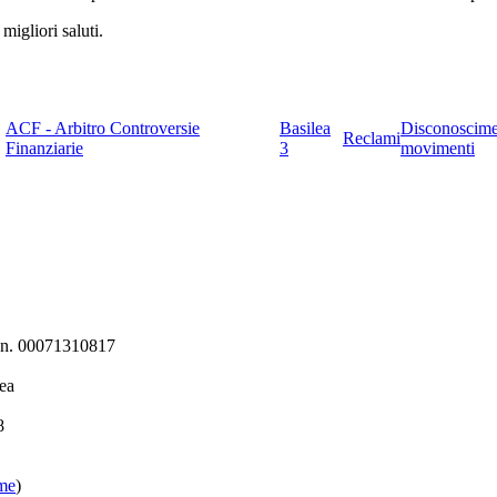
migliori saluti.
ACF - Arbitro Controversie
Basilea
Disconoscim
Reclami
Finanziarie
3
movimenti
ni n. 00071310817
ea
8
ome
)