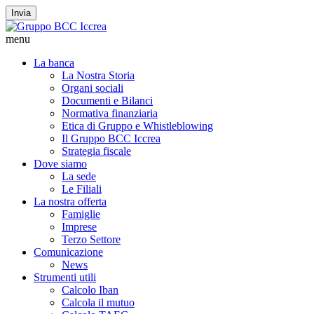
Invia
menu
La banca
La Nostra Storia
Organi sociali
Documenti e Bilanci
Normativa finanziaria
Etica di Gruppo e Whistleblowing
Il Gruppo BCC Iccrea
Strategia fiscale
Dove siamo
La sede
Le Filiali
La nostra offerta
Famiglie
Imprese
Terzo Settore
Comunicazione
News
Strumenti utili
Calcolo Iban
Calcola il mutuo