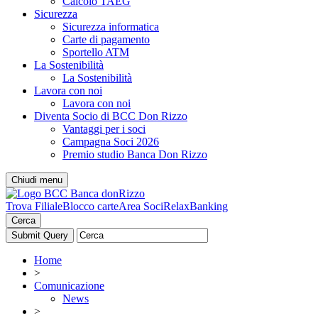
Calcolo TAEG
Sicurezza
Sicurezza informatica
Carte di pagamento
Sportello ATM
La Sostenibilità
La Sostenibilità
Lavora con noi
Lavora con noi
Diventa Socio di BCC Don Rizzo
Vantaggi per i soci
Campagna Soci 2026
Premio studio Banca Don Rizzo
Chiudi menu
Trova Filiale
Blocco carte
Area Soci
RelaxBanking
Cerca
Home
>
Comunicazione
News
>