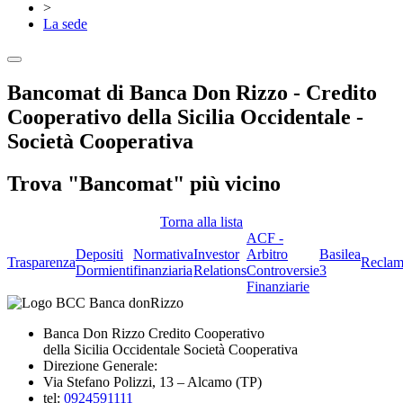
>
La sede
Bancomat di Banca Don Rizzo - Credito
Cooperativo della Sicilia Occidentale -
Società Cooperativa
Trova "Bancomat" più vicino
Torna alla lista
ACF -
Depositi
Normativa
Investor
Arbitro
Basilea
Trasparenza
Reclam
Dormienti
finanziaria
Relations
Controversie
3
Finanziarie
Banca Don Rizzo Credito Cooperativo
della Sicilia Occidentale Società Cooperativa
Direzione Generale:
Via Stefano Polizzi, 13 – Alcamo (TP)
tel:
0924591111