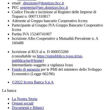
email:
direzione@donrizzo.bcc.it
PEC
segreteria@pec.donrizzo.bcc.it
Codice Fiscale e iscrizione al Registro delle Imprese di
Trapani n. 00071310817
Aderente al Gruppo bancario Cooperativo Iccrea
Partecipante al Gruppo IVA Gruppo Bancario Cooperativo
Iccrea
Partita IVA 15240741007
Iscrizione Albo Cooperative a Mutualità Prevalente n. A
160488
Iscrizione al RUI al n. D 000053260
(consultabile su
https://ruipubblico.ivass.it/rui-
pubblica/ng/#/home
)
Intermediario soggetto a vigilanza Ivass
Fondo di garanzia
per le PMI del ministero dello Sviluppo
Economico (Legge 662/96)
©2022 Iccrea Banca S.p.A
La banca
La Nostra Storia
Organi sociali
Documenti e Bilanci