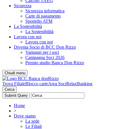
Calcolo TAEG
Sicurezza
Sicurezza informatica
Carte di pagamento
Sportello ATM
La Sostenibilità
La Sostenibilità
Lavora con noi
Lavora con noi
Diventa Socio di BCC Don Rizzo
Vantaggi per i soci
Campagna Soci 2026
Premio studio Banca Don Rizzo
Chiudi menu
Trova Filiale
Blocco carte
Area Soci
RelaxBanking
Cerca
Home
>
Dove siamo
La sede
Le Filiali