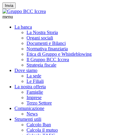
Invia
menu
La banca
La Nostra Storia
Organi sociali
Documenti e Bilanci
Normativa finanziaria
Etica di Gruppo e Whistleblowing
Il Gruppo BCC Iccrea
Strategia fiscale
Dove siamo
La sede
Le Filiali
La nostra offerta
Famiglie
Imprese
Terzo Settore
Comunicazione
News
Strumenti utili
Calcolo Iban
Calcola il mutuo