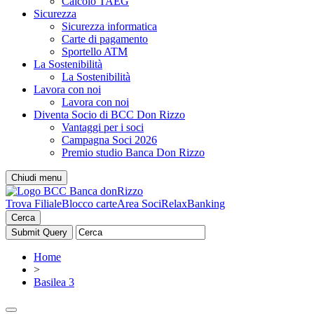
Calcolo TAEG
Sicurezza
Sicurezza informatica
Carte di pagamento
Sportello ATM
La Sostenibilità
La Sostenibilità
Lavora con noi
Lavora con noi
Diventa Socio di BCC Don Rizzo
Vantaggi per i soci
Campagna Soci 2026
Premio studio Banca Don Rizzo
Chiudi menu
Trova Filiale
Blocco carte
Area Soci
RelaxBanking
Cerca
Home
>
Basilea 3