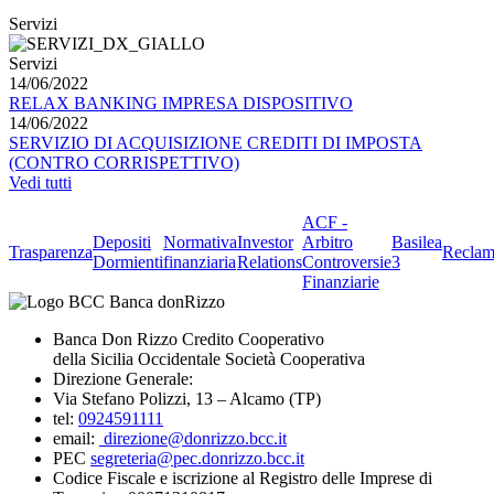
Servizi
Servizi
14/06/2022
RELAX BANKING IMPRESA DISPOSITIVO
14/06/2022
SERVIZIO DI ACQUISIZIONE CREDITI DI IMPOSTA
(CONTRO CORRISPETTIVO)
Vedi tutti
ACF -
Depositi
Normativa
Investor
Arbitro
Basilea
Trasparenza
Reclam
Dormienti
finanziaria
Relations
Controversie
3
Finanziarie
Banca Don Rizzo Credito Cooperativo
della Sicilia Occidentale Società Cooperativa
Direzione Generale:
Via Stefano Polizzi, 13 – Alcamo (TP)
tel:
0924591111
email:
direzione@donrizzo.bcc.it
PEC
segreteria@pec.donrizzo.bcc.it
Codice Fiscale e iscrizione al Registro delle Imprese di