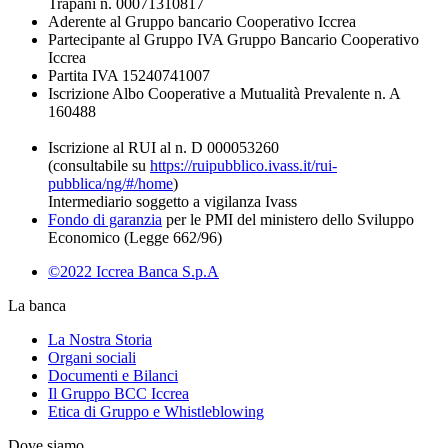
Trapani n. 00071310817
Aderente al Gruppo bancario Cooperativo Iccrea
Partecipante al Gruppo IVA Gruppo Bancario Cooperativo
Iccrea
Partita IVA 15240741007
Iscrizione Albo Cooperative a Mutualità Prevalente n. A
160488
Iscrizione al RUI al n. D 000053260
(consultabile su
https://ruipubblico.ivass.it/rui-
pubblica/ng/#/home
)
Intermediario soggetto a vigilanza Ivass
Fondo di garanzia
per le PMI del ministero dello Sviluppo
Economico (Legge 662/96)
©2022 Iccrea Banca S.p.A
La banca
La Nostra Storia
Organi sociali
Documenti e Bilanci
Il Gruppo BCC Iccrea
Etica di Gruppo e Whistleblowing
Dove siamo