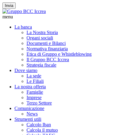
Invia
menu
La banca
La Nostra Storia
Organi sociali
Documenti e Bilanci
Normativa finanziaria
Etica di Gruppo e Whistleblowing
Il Gruppo BCC Iccrea
Strategia fiscale
Dove siamo
La sede
Le Filiali
La nostra offerta
Famiglie
Imprese
Terzo Settore
Comunicazione
News
Strumenti utili
Calcolo Iban
Calcola il mutuo