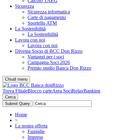
Calcolo TAEG
Sicurezza
Sicurezza informatica
Carte di pagamento
Sportello ATM
La Sostenibilità
La Sostenibilità
Lavora con noi
Lavora con noi
Diventa Socio di BCC Don Rizzo
Vantaggi per i soci
Campagna Soci 2026
Premio studio Banca Don Rizzo
Chiudi menu
Trova Filiale
Blocco carte
Area Soci
RelaxBanking
Cerca
Home
>
La nostra offerta
Famiglie
Imprese