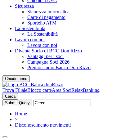
Calcolo TAEG
Sicurezza
Sicurezza informatica
Carte di pagamento
Sportello ATM
La Sostenibilità
La Sostenibilità
Lavora con noi
Lavora con noi
Diventa Socio di BCC Don Rizzo
Vantaggi per i soci
Campagna Soci 2026
Premio studio Banca Don Rizzo
Chiudi menu
Trova Filiale
Blocco carte
Area Soci
RelaxBanking
Cerca
Home
>
Disconoscimento movimenti