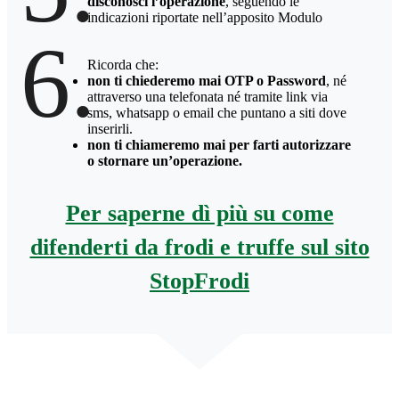
disconosci l’operazione
, seguendo le
indicazioni riportate nell’apposito Modulo
6.
Ricorda che:
non ti chiederemo mai OTP o Password
, né
attraverso una telefonata né tramite link via
sms, whatsapp o email che puntano a siti dove
inserirli.
non ti chiameremo mai per farti autorizzare
o stornare un’operazione.
Per saperne dì più su come
difenderti da frodi e truffe sul sito
StopFrodi