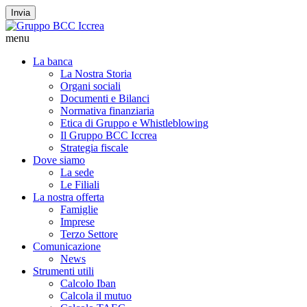
Invia
menu
La banca
La Nostra Storia
Organi sociali
Documenti e Bilanci
Normativa finanziaria
Etica di Gruppo e Whistleblowing
Il Gruppo BCC Iccrea
Strategia fiscale
Dove siamo
La sede
Le Filiali
La nostra offerta
Famiglie
Imprese
Terzo Settore
Comunicazione
News
Strumenti utili
Calcolo Iban
Calcola il mutuo