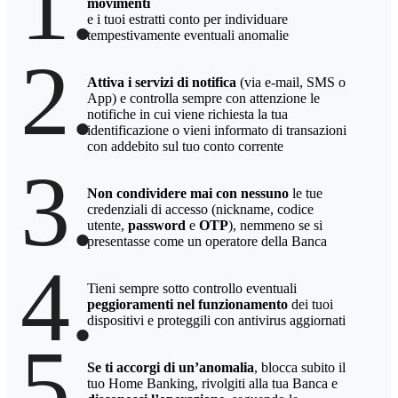
1.
movimenti
e i tuoi estratti conto per individuare
tempestivamente eventuali anomalie
2.
Attiva i servizi di notifica
(via e-mail, SMS o
App) e controlla sempre con attenzione le
notifiche in cui viene richiesta la tua
identificazione o vieni informato di transazioni
con addebito sul tuo conto corrente
3.
Non condividere mai con nessuno
le tue
credenziali di accesso (nickname, codice
utente,
password
e
OTP
), nemmeno se si
presentasse come un operatore della Banca
4.
Tieni sempre sotto controllo eventuali
peggioramenti nel funzionamento
dei tuoi
dispositivi e proteggili con antivirus aggiornati
5.
Se ti accorgi di un’anomalia
, blocca subito il
tuo Home Banking, rivolgiti alla tua Banca e