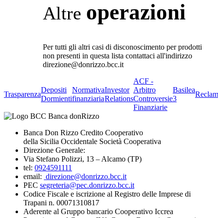
operazioni
Altre
Per tutti gli altri casi di disconoscimento per prodotti
non presenti in questa lista contattaci all'indirizzo
direzione@donrizzo.bcc.it
ACF -
Depositi
Normativa
Investor
Arbitro
Basilea
Trasparenza
Reclam
Dormienti
finanziaria
Relations
Controversie
3
Finanziarie
Banca Don Rizzo Credito Cooperativo
della Sicilia Occidentale Società Cooperativa
Direzione Generale:
Via Stefano Polizzi, 13 – Alcamo (TP)
tel:
0924591111
email:
direzione@donrizzo.bcc.it
PEC
segreteria@pec.donrizzo.bcc.it
Codice Fiscale e iscrizione al Registro delle Imprese di
Trapani n. 00071310817
Aderente al Gruppo bancario Cooperativo Iccrea