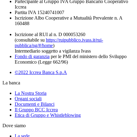
Partecipante al Gruppo IVA Gruppo Bancario Cooperativo
Iccrea
Partita IVA 15240741007
Iscrizione Albo Cooperative a Mutualità Prevalente n. A
160488
Iscrizione al RUI al n. D 000053260
(consultabile su
https://ruipubblico.ivass.it/rui-
pubblica/ng/#/home
)
Intermediario soggetto a vigilanza Ivass
Fondo di garanzia
per le PMI del ministero dello Sviluppo
Economico (Legge 662/96)
©2022 Iccrea Banca S.p.A
La banca
La Nostra Storia
Organi sociali
Documenti e Bilanci
Il Gruppo BCC Iccrea
Etica di Gruppo e Whistleblowing
Dove siamo
La sede