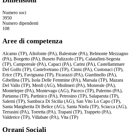
Dimensioni
Numero soci
3950
Numero dipendenti
108
Aree di competenza
Alcamo (TP), Altofonte (PA), Balestrate (PA), Belmonte Mezzagno
(PA), Borgetto (PA), Buseto Palizzolo (TP), Calatafimi-Segesta
(TP), Camporeale (PA), Capaci (PA), Carini (PA), Castellammare
Del Golfo (TP), Castelvetrano (TP), Cinisi (PA), Custonaci (TP),
Erice (TP), Favignana (TP), Ficarazzi (PA), Giardinello (PA),
Gibellina (TP), Isola Delle Femmine (PA), Marsala (TP), Mazara
Del Vallo (TP), Menfi (AG), Misilmeri (PA), Monreale (PA),
Montelepre (PA), Montevago (AG), Paceco (TP), Palermo (PA),
Partanna (TP), Partinico (PA), Petrosino (TP), Salaparuta (TP),
Salemi (TP), Sambuca Di Sicilia (AG), San Vito Lo Capo (TP),
Santa Margherita Di Belice (AG), Santa Ninfa (TP), Sciacca (AG),
Terrasini (PA), Torretta (PA), Trapani (TP), Trappeto (PA),
Valderice (TP), Villabate (PA), Vita (TP)
Organi Sociali