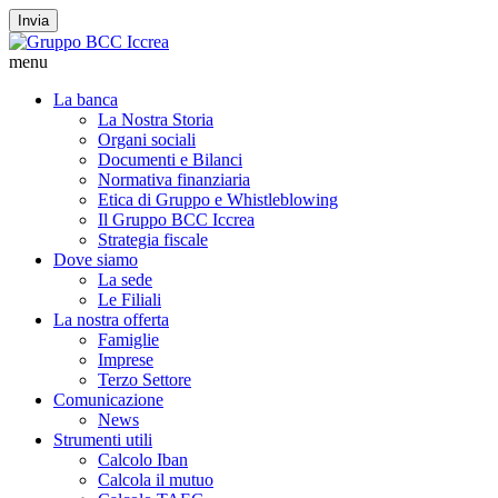
Invia
menu
La banca
La Nostra Storia
Organi sociali
Documenti e Bilanci
Normativa finanziaria
Etica di Gruppo e Whistleblowing
Il Gruppo BCC Iccrea
Strategia fiscale
Dove siamo
La sede
Le Filiali
La nostra offerta
Famiglie
Imprese
Terzo Settore
Comunicazione
News
Strumenti utili
Calcolo Iban
Calcola il mutuo