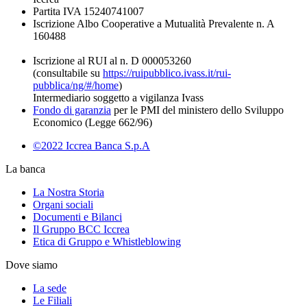
Partita IVA 15240741007
Iscrizione Albo Cooperative a Mutualità Prevalente n. A
160488
Iscrizione al RUI al n. D 000053260
(consultabile su
https://ruipubblico.ivass.it/rui-
pubblica/ng/#/home
)
Intermediario soggetto a vigilanza Ivass
Fondo di garanzia
per le PMI del ministero dello Sviluppo
Economico (Legge 662/96)
©2022 Iccrea Banca S.p.A
La banca
La Nostra Storia
Organi sociali
Documenti e Bilanci
Il Gruppo BCC Iccrea
Etica di Gruppo e Whistleblowing
Dove siamo
La sede
Le Filiali