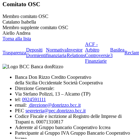
Comitato OSC
Membro comitato OSC
Catalano Isabella
Membro supplente comitato OSC
Aiello Andrea
Torna alla lista
ACF -
Depositi
Normativa
Investor
Arbitro
Basilea
Trasparenza
Reclam
Dormienti
finanziaria
Relations
Controversie
3
Finanziarie
Banca Don Rizzo Credito Cooperativo
della Sicilia Occidentale Società Cooperativa
Direzione Generale:
Via Stefano Polizzi, 13 – Alcamo (TP)
tel:
0924591111
email:
direzione@donrizzo.bcc.it
PEC
segreteria@pec.donrizzo.bcc.it
Codice Fiscale e iscrizione al Registro delle Imprese di
Trapani n. 00071310817
Aderente al Gruppo bancario Cooperativo Iccrea
Partecipante al Gruppo IVA Gruppo Bancario Cooperativo
Iccrea