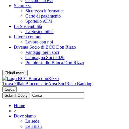
Calcolo TAEG
Sicurezza
Sicurezza informatica
Carte di pagamento
Sportello ATM
La Sostenibilità
La Sostenibilità
Lavora con noi
Lavora con noi
Diventa Socio di BCC Don Rizzo
Vantaggi per i soci
Campagna Soci 2026
Premio studio Banca Don Rizzo
Chiudi menu
Trova Filiale
Blocco carte
Area Soci
RelaxBanking
Cerca
Home
>
Dove siamo
La sede
Le Filiali