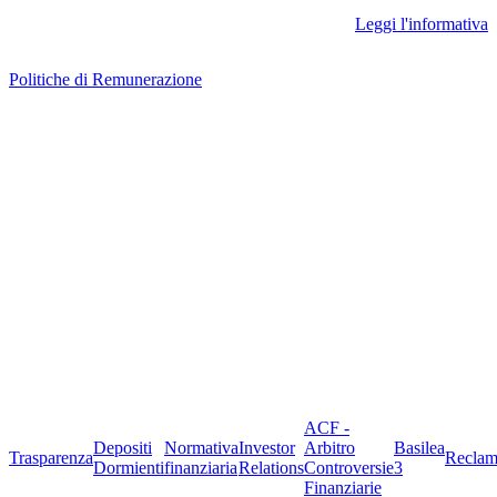
Leggi l'informativa
Politiche di Remunerazione
ACF -
Depositi
Normativa
Investor
Arbitro
Basilea
Trasparenza
Reclam
Dormienti
finanziaria
Relations
Controversie
3
Finanziarie