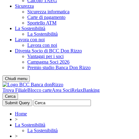
Calcolo TAEG
Sicurezza
Sicurezza informatica
Carte di pagamento
Sportello ATM
La Sostenibilità
La Sostenibilità
Lavora con noi
Lavora con noi
Diventa Socio di BCC Don Rizzo
Vantaggi per i soci
Campagna Soci 2026
Premio studio Banca Don Rizzo
Chiudi menu
Trova Filiale
Blocco carte
Area Soci
RelaxBanking
Cerca
Home
>
La Sostenibilità
La Sostenibilità
>