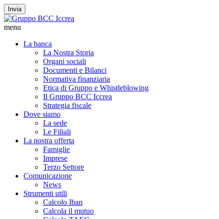
Invia
menu
La banca
La Nostra Storia
Organi sociali
Documenti e Bilanci
Normativa finanziaria
Etica di Gruppo e Whistleblowing
Il Gruppo BCC Iccrea
Strategia fiscale
Dove siamo
La sede
Le Filiali
La nostra offerta
Famiglie
Imprese
Terzo Settore
Comunicazione
News
Strumenti utili
Calcolo Iban
Calcola il mutuo