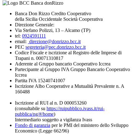
Banca Don Rizzo Credito Cooperativo
della Sicilia Occidentale Società Cooperativa
Direzione Generale:
Via Stefano Polizzi, 13 – Alcamo (TP)
tel:
0924591111
email:
direzione@donrizzo.bcc.it
PEC
segreteria@pec.donrizzo.bcc.it
Codice Fiscale e iscrizione al Registro delle Imprese di
Trapani n. 00071310817
Aderente al Gruppo bancario Cooperativo Iccrea
Partecipante al Gruppo IVA Gruppo Bancario Cooperativo
Iccrea
Partita IVA 15240741007
Iscrizione Albo Cooperative a Mutualità Prevalente n. A
160488
Iscrizione al RUI al n. D 000053260
(consultabile su
https://ruipubblico.ivass.it/rui-
pubblica/ng/#/home
)
Intermediario soggetto a vigilanza Ivass
Fondo di garanzia
per le PMI del ministero dello Sviluppo
Economico (Legge 662/96)