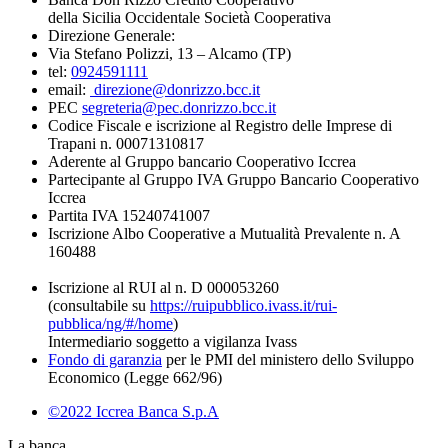
della Sicilia Occidentale Società Cooperativa
Direzione Generale:
Via Stefano Polizzi, 13 – Alcamo (TP)
tel:
0924591111
email:
direzione@donrizzo.bcc.it
PEC
segreteria@pec.donrizzo.bcc.it
Codice Fiscale e iscrizione al Registro delle Imprese di
Trapani n. 00071310817
Aderente al Gruppo bancario Cooperativo Iccrea
Partecipante al Gruppo IVA Gruppo Bancario Cooperativo
Iccrea
Partita IVA 15240741007
Iscrizione Albo Cooperative a Mutualità Prevalente n. A
160488
Iscrizione al RUI al n. D 000053260
(consultabile su
https://ruipubblico.ivass.it/rui-
pubblica/ng/#/home
)
Intermediario soggetto a vigilanza Ivass
Fondo di garanzia
per le PMI del ministero dello Sviluppo
Economico (Legge 662/96)
©2022 Iccrea Banca S.p.A
La banca