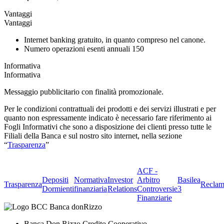
Vantaggi
Vantaggi
Internet banking gratuito, in quanto compreso nel canone.
Numero operazioni esenti annuali 150
Informativa
Informativa
Messaggio pubblicitario con finalità promozionale.
Per le condizioni contrattuali dei prodotti e dei servizi illustrati e per
quanto non espressamente indicato è necessario fare riferimento ai
Fogli Informativi che sono a disposizione dei clienti presso tutte le
Filiali della Banca e sul nostro sito internet, nella sezione
“
Trasparenza
”
ACF -
Depositi
Normativa
Investor
Arbitro
Basilea
Trasparenza
Reclam
Dormienti
finanziaria
Relations
Controversie
3
Finanziarie
Banca Don Rizzo Credito Cooperativo