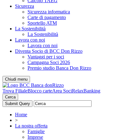
Calcolo TAEG
Sicurezza
Sicurezza informatica
Carte di pagamento
Sportello ATM
La Sostenibilità
La Sostenibilità
Lavora con noi
Lavora con noi
Diventa Socio di BCC Don Rizzo
Vantaggi per i soci
Campagna Soci 2026
Premio studio Banca Don Rizzo
Chiudi menu
Trova Filiale
Blocco carte
Area Soci
RelaxBanking
Cerca
Home
>
La nostra offerta
Famiglie
Imprese