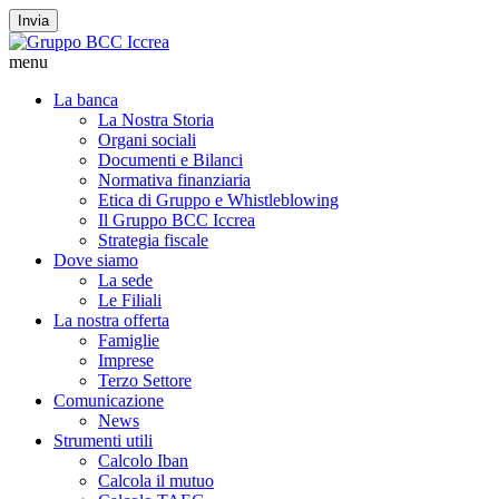
Invia
menu
La banca
La Nostra Storia
Organi sociali
Documenti e Bilanci
Normativa finanziaria
Etica di Gruppo e Whistleblowing
Il Gruppo BCC Iccrea
Strategia fiscale
Dove siamo
La sede
Le Filiali
La nostra offerta
Famiglie
Imprese
Terzo Settore
Comunicazione
News
Strumenti utili
Calcolo Iban
Calcola il mutuo