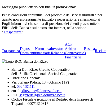
Messaggio pubblicitario con finalità promozionale.
Per le condizioni contrattuali dei prodotti e dei servizi illustrati e per
quanto non espressamente indicato è necessario fare riferimento ai
Fogli Informativi che sono a disposizione dei clienti presso tutte le
Filiali della Banca e sul nostro sito internet, nella sezione
“
Trasparenza
”
ACF -
Depositi
Normativa
Investor
Arbitro
Basilea
Trasparenza
Reclam
Dormienti
finanziaria
Relations
Controversie
3
Finanziarie
Banca Don Rizzo Credito Cooperativo
della Sicilia Occidentale Società Cooperativa
Direzione Generale:
Via Stefano Polizzi, 13 – Alcamo (TP)
tel:
0924591111
email:
direzione@donrizzo.bcc.it
PEC
segreteria@pec.donrizzo.bcc.it
Codice Fiscale e iscrizione al Registro delle Imprese di
Trapani n. 00071310817