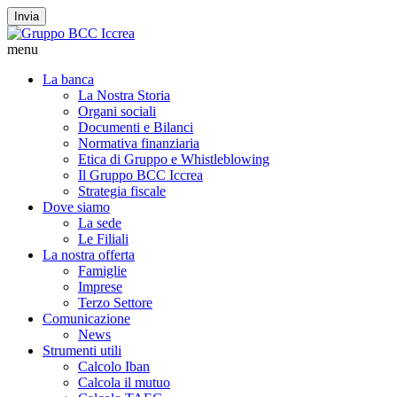
Invia
menu
La banca
La Nostra Storia
Organi sociali
Documenti e Bilanci
Normativa finanziaria
Etica di Gruppo e Whistleblowing
Il Gruppo BCC Iccrea
Strategia fiscale
Dove siamo
La sede
Le Filiali
La nostra offerta
Famiglie
Imprese
Terzo Settore
Comunicazione
News
Strumenti utili
Calcolo Iban
Calcola il mutuo