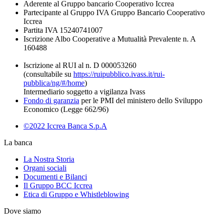
Aderente al Gruppo bancario Cooperativo Iccrea
Partecipante al Gruppo IVA Gruppo Bancario Cooperativo
Iccrea
Partita IVA 15240741007
Iscrizione Albo Cooperative a Mutualità Prevalente n. A
160488
Iscrizione al RUI al n. D 000053260
(consultabile su
https://ruipubblico.ivass.it/rui-
pubblica/ng/#/home
)
Intermediario soggetto a vigilanza Ivass
Fondo di garanzia
per le PMI del ministero dello Sviluppo
Economico (Legge 662/96)
©2022 Iccrea Banca S.p.A
La banca
La Nostra Storia
Organi sociali
Documenti e Bilanci
Il Gruppo BCC Iccrea
Etica di Gruppo e Whistleblowing
Dove siamo