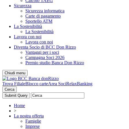
Calcolo TAEG
Sicurezza
Sicurezza informatica
Carte di pagamento
Sportello ATM
La Sostenibilità
La Sostenibilità
Lavora con noi
Lavora con noi
Diventa Socio di BCC Don Rizzo
Vantaggi per i soci
Campagna Soci 2026
Premio studio Banca Don Rizzo
Chiudi menu
Trova Filiale
Blocco carte
Area Soci
RelaxBanking
Cerca
Home
>
La nostra offerta
Famiglie
Imprese