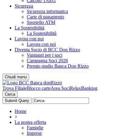
Calcolo TAEG
Sicurezza
Sicurezza informatica
Carte di pagamento
Sportello ATM
La Sostenibilità
La Sostenibilità
Lavora con noi
Lavora con noi
Diventa Socio di BCC Don Rizzo
Vantaggi per i soci
Campagna Soci 2026
Premio studio Banca Don Rizzo
Chiudi menu
Trova Filiale
Blocco carte
Area Soci
RelaxBanking
Cerca
Home
>
La nostra offerta
Famiglie
Imprese