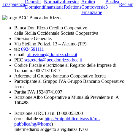
Depositi
Normativa
Investor
Arbitro
Basilea
Trasparenza
Reclam
Dormienti
finanziaria
Relations
Controversie
3
Finanziarie
Banca Don Rizzo Credito Cooperativo
della Sicilia Occidentale Società Cooperativa
Direzione Generale:
Via Stefano Polizzi, 13 – Alcamo (TP)
tel:
0924591111
email:
direzione@donrizzo.bcc.it
PEC
segreteria@pec.donrizzo.bcc.it
Codice Fiscale e iscrizione al Registro delle Imprese di
Trapani n. 00071310817
Aderente al Gruppo bancario Cooperativo Iccrea
Partecipante al Gruppo IVA Gruppo Bancario Cooperativo
Iccrea
Partita IVA 15240741007
Iscrizione Albo Cooperative a Mutualità Prevalente n. A
160488
Iscrizione al RUI al n. D 000053260
(consultabile su
https://ruipubblico.ivass.it/rui-
pubblica/ng/#/home
)
Intermediario soggetto a vigilanza Ivass