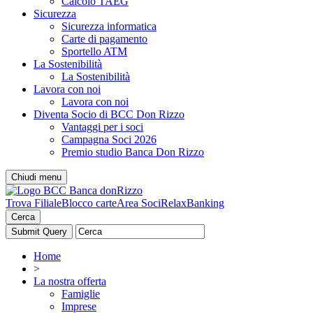
Calcolo TAEG
Sicurezza
Sicurezza informatica
Carte di pagamento
Sportello ATM
La Sostenibilità
La Sostenibilità
Lavora con noi
Lavora con noi
Diventa Socio di BCC Don Rizzo
Vantaggi per i soci
Campagna Soci 2026
Premio studio Banca Don Rizzo
Chiudi menu
Trova Filiale
Blocco carte
Area Soci
RelaxBanking
Cerca
Home
>
La nostra offerta
Famiglie
Imprese