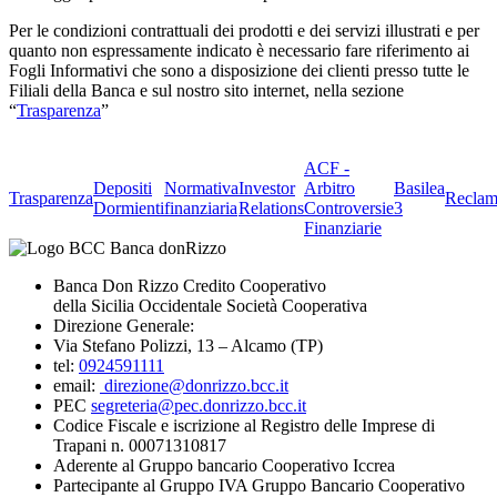
Per le condizioni contrattuali dei prodotti e dei servizi illustrati e per
quanto non espressamente indicato è necessario fare riferimento ai
Fogli Informativi che sono a disposizione dei clienti presso tutte le
Filiali della Banca e sul nostro sito internet, nella sezione
“
Trasparenza
”
ACF -
Depositi
Normativa
Investor
Arbitro
Basilea
Trasparenza
Reclam
Dormienti
finanziaria
Relations
Controversie
3
Finanziarie
Banca Don Rizzo Credito Cooperativo
della Sicilia Occidentale Società Cooperativa
Direzione Generale:
Via Stefano Polizzi, 13 – Alcamo (TP)
tel:
0924591111
email:
direzione@donrizzo.bcc.it
PEC
segreteria@pec.donrizzo.bcc.it
Codice Fiscale e iscrizione al Registro delle Imprese di
Trapani n. 00071310817
Aderente al Gruppo bancario Cooperativo Iccrea
Partecipante al Gruppo IVA Gruppo Bancario Cooperativo