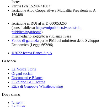
Iccrea
Partita IVA 15240741007
Iscrizione Albo Cooperative a Mutualità Prevalente n. A
160488
Iscrizione al RUI al n. D 000053260
(consultabile su
https://ruipubblico.ivass.it/rui-
pubblica/ng/#/home
)
Intermediario soggetto a vigilanza Ivass
Fondo di garanzia
per le PMI del ministero dello Sviluppo
Economico (Legge 662/96)
©2022 Iccrea Banca S.p.A
La banca
La Nostra Storia
Organi sociali
Documenti e Bilanci
Il Gruppo BCC Iccrea
Etica di Gruppo e Whistleblowing
Dove siamo
La sede
Le Filiali