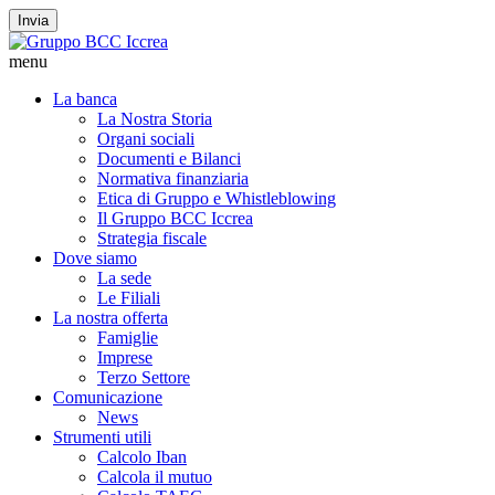
Invia
menu
La banca
La Nostra Storia
Organi sociali
Documenti e Bilanci
Normativa finanziaria
Etica di Gruppo e Whistleblowing
Il Gruppo BCC Iccrea
Strategia fiscale
Dove siamo
La sede
Le Filiali
La nostra offerta
Famiglie
Imprese
Terzo Settore
Comunicazione
News
Strumenti utili
Calcolo Iban
Calcola il mutuo