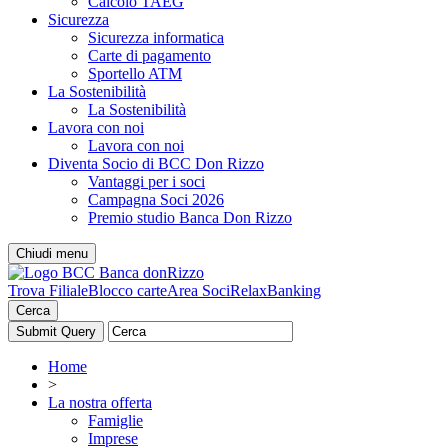
Calcolo TAEG
Sicurezza
Sicurezza informatica
Carte di pagamento
Sportello ATM
La Sostenibilità
La Sostenibilità
Lavora con noi
Lavora con noi
Diventa Socio di BCC Don Rizzo
Vantaggi per i soci
Campagna Soci 2026
Premio studio Banca Don Rizzo
Chiudi menu
Trova Filiale
Blocco carte
Area Soci
RelaxBanking
Cerca
Home
>
La nostra offerta
Famiglie
Imprese