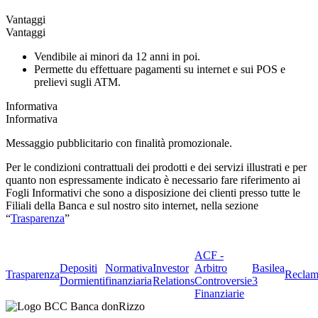
Vantaggi
Vantaggi
Vendibile ai minori da 12 anni in poi.
Permette du effettuare pagamenti su internet e sui POS e
prelievi sugli ATM.
Informativa
Informativa
Messaggio pubblicitario con finalità promozionale.
Per le condizioni contrattuali dei prodotti e dei servizi illustrati e per
quanto non espressamente indicato è necessario fare riferimento ai
Fogli Informativi che sono a disposizione dei clienti presso tutte le
Filiali della Banca e sul nostro sito internet, nella sezione
“
Trasparenza
”
ACF -
Depositi
Normativa
Investor
Arbitro
Basilea
Trasparenza
Reclam
Dormienti
finanziaria
Relations
Controversie
3
Finanziarie