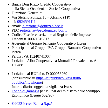
Banca Don Rizzo Credito Cooperativo
della Sicilia Occidentale Società Cooperativa
Direzione Generale:
Via Stefano Polizzi, 13 – Alcamo (TP)
tel:
0924591111
email:
direzione@donrizzo.bcc.it
PEC
segreteria@pec.donrizzo.bcc.it
Codice Fiscale e iscrizione al Registro delle Imprese di
Trapani n. 00071310817
Aderente al Gruppo bancario Cooperativo Iccrea
Partecipante al Gruppo IVA Gruppo Bancario Cooperativo
Iccrea
Partita IVA 15240741007
Iscrizione Albo Cooperative a Mutualità Prevalente n. A
160488
Iscrizione al RUI al n. D 000053260
(consultabile su
https://ruipubblico.ivass.it/rui-
pubblica/ng/#/home
)
Intermediario soggetto a vigilanza Ivass
Fondo di garanzia
per le PMI del ministero dello Sviluppo
Economico (Legge 662/96)
©2022 Iccrea Banca S.p.A