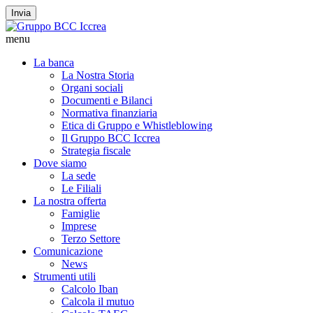
Invia
menu
La banca
La Nostra Storia
Organi sociali
Documenti e Bilanci
Normativa finanziaria
Etica di Gruppo e Whistleblowing
Il Gruppo BCC Iccrea
Strategia fiscale
Dove siamo
La sede
Le Filiali
La nostra offerta
Famiglie
Imprese
Terzo Settore
Comunicazione
News
Strumenti utili
Calcolo Iban
Calcola il mutuo