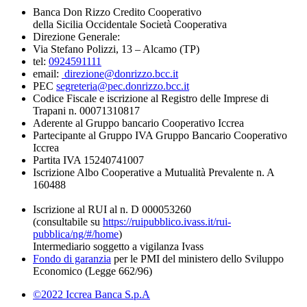
Banca Don Rizzo Credito Cooperativo
della Sicilia Occidentale Società Cooperativa
Direzione Generale:
Via Stefano Polizzi, 13 – Alcamo (TP)
tel:
0924591111
email:
direzione@donrizzo.bcc.it
PEC
segreteria@pec.donrizzo.bcc.it
Codice Fiscale e iscrizione al Registro delle Imprese di
Trapani n. 00071310817
Aderente al Gruppo bancario Cooperativo Iccrea
Partecipante al Gruppo IVA Gruppo Bancario Cooperativo
Iccrea
Partita IVA 15240741007
Iscrizione Albo Cooperative a Mutualità Prevalente n. A
160488
Iscrizione al RUI al n. D 000053260
(consultabile su
https://ruipubblico.ivass.it/rui-
pubblica/ng/#/home
)
Intermediario soggetto a vigilanza Ivass
Fondo di garanzia
per le PMI del ministero dello Sviluppo
Economico (Legge 662/96)
©2022 Iccrea Banca S.p.A