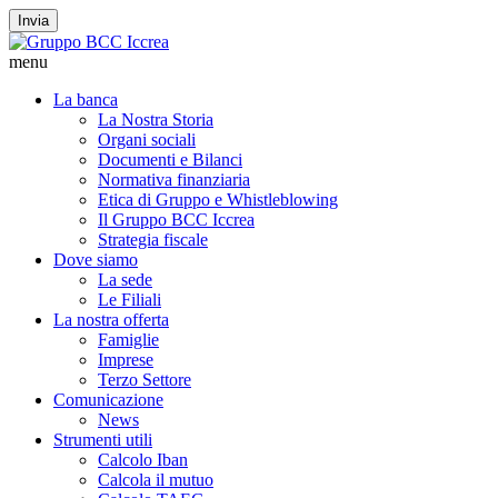
Invia
menu
La banca
La Nostra Storia
Organi sociali
Documenti e Bilanci
Normativa finanziaria
Etica di Gruppo e Whistleblowing
Il Gruppo BCC Iccrea
Strategia fiscale
Dove siamo
La sede
Le Filiali
La nostra offerta
Famiglie
Imprese
Terzo Settore
Comunicazione
News
Strumenti utili
Calcolo Iban
Calcola il mutuo