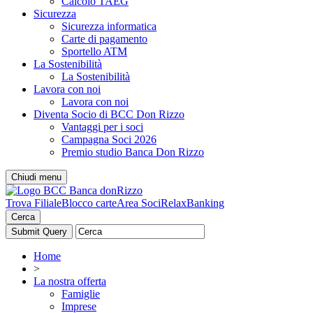
Calcolo TAEG
Sicurezza
Sicurezza informatica
Carte di pagamento
Sportello ATM
La Sostenibilità
La Sostenibilità
Lavora con noi
Lavora con noi
Diventa Socio di BCC Don Rizzo
Vantaggi per i soci
Campagna Soci 2026
Premio studio Banca Don Rizzo
Chiudi menu
Trova Filiale
Blocco carte
Area Soci
RelaxBanking
Cerca
Home
>
La nostra offerta
Famiglie
Imprese