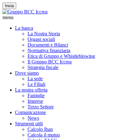
Invia
menu
La banca
La Nostra Storia
Organi sociali
Documenti e Bilanci
Normativa finanziaria
Etica di Gruppo e Whistleblowing
Il Gruppo BCC Iccrea
Strategia fiscale
Dove siamo
La sede
Le Filiali
La nostra offerta
Famiglie
Imprese
Terzo Settore
Comunicazione
News
Strumenti utili
Calcolo Iban
Calcola il mutuo