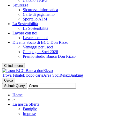
Calcolo TAEG
Sicurezza
Sicurezza informatica
Carte di pagamento
Sportello ATM
La Sostenibilità
La Sostenibilità
Lavora con noi
Lavora con noi
Diventa Socio di BCC Don Rizzo
Vantaggi per i soci
Campagna Soci 2026
Premio studio Banca Don Rizzo
Chiudi menu
Trova Filiale
Blocco carte
Area Soci
RelaxBanking
Cerca
Home
>
La nostra offerta
Famiglie
Imprese