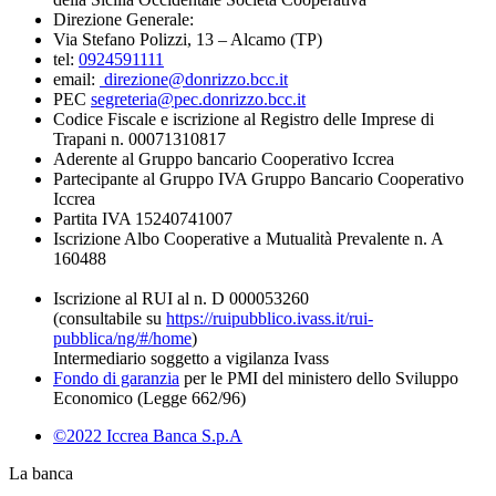
Direzione Generale:
Via Stefano Polizzi, 13 – Alcamo (TP)
tel:
0924591111
email:
direzione@donrizzo.bcc.it
PEC
segreteria@pec.donrizzo.bcc.it
Codice Fiscale e iscrizione al Registro delle Imprese di
Trapani n. 00071310817
Aderente al Gruppo bancario Cooperativo Iccrea
Partecipante al Gruppo IVA Gruppo Bancario Cooperativo
Iccrea
Partita IVA 15240741007
Iscrizione Albo Cooperative a Mutualità Prevalente n. A
160488
Iscrizione al RUI al n. D 000053260
(consultabile su
https://ruipubblico.ivass.it/rui-
pubblica/ng/#/home
)
Intermediario soggetto a vigilanza Ivass
Fondo di garanzia
per le PMI del ministero dello Sviluppo
Economico (Legge 662/96)
©2022 Iccrea Banca S.p.A
La banca