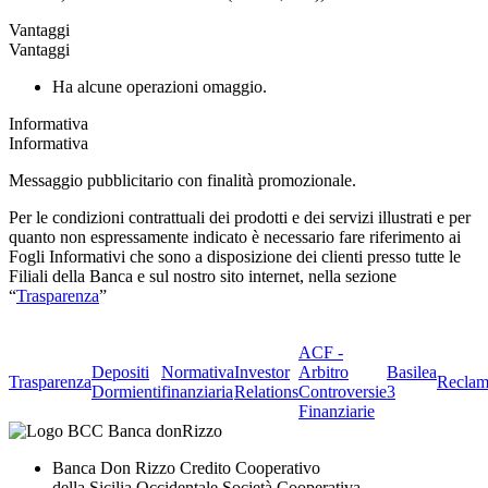
Vantaggi
Vantaggi
Ha alcune operazioni omaggio.
Informativa
Informativa
Messaggio pubblicitario con finalità promozionale.
Per le condizioni contrattuali dei prodotti e dei servizi illustrati e per
quanto non espressamente indicato è necessario fare riferimento ai
Fogli Informativi che sono a disposizione dei clienti presso tutte le
Filiali della Banca e sul nostro sito internet, nella sezione
“
Trasparenza
”
ACF -
Depositi
Normativa
Investor
Arbitro
Basilea
Trasparenza
Reclam
Dormienti
finanziaria
Relations
Controversie
3
Finanziarie
Banca Don Rizzo Credito Cooperativo
della Sicilia Occidentale Società Cooperativa