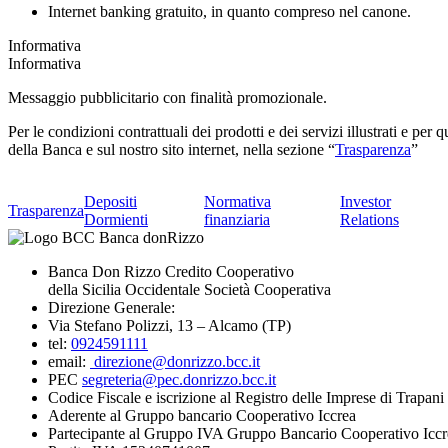
Internet banking gratuito, in quanto compreso nel canone.
Informativa
Informativa
Messaggio pubblicitario con finalità promozionale.
Per le condizioni contrattuali dei prodotti e dei servizi illustrati e per
della Banca e sul nostro sito internet, nella sezione “
Trasparenza
”
Depositi
Normativa
Investor
Trasparenza
Dormienti
finanziaria
Relations
Banca Don Rizzo Credito Cooperativo
della Sicilia Occidentale Società Cooperativa
Direzione Generale:
Via Stefano Polizzi, 13 – Alcamo (TP)
tel:
0924591111
email:
direzione@donrizzo.bcc.it
PEC
segreteria@pec.donrizzo.bcc.it
Codice Fiscale e iscrizione al Registro delle Imprese di Trapa
Aderente al Gruppo bancario Cooperativo Iccrea
Partecipante al Gruppo IVA Gruppo Bancario Cooperativo Iccr