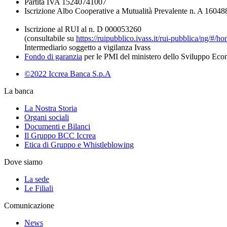
Partita IVA 15240741007
Iscrizione Albo Cooperative a Mutualità Prevalente n. A 16048
Iscrizione al RUI al n. D 000053260
(consultabile su
https://ruipubblico.ivass.it/rui-pubblica/ng/#/h
Intermediario soggetto a vigilanza Ivass
Fondo di garanzia
per le PMI del ministero dello Sviluppo Ec
©2022 Iccrea Banca S.p.A
La banca
La Nostra Storia
Organi sociali
Documenti e Bilanci
Il Gruppo BCC Iccrea
Etica di Gruppo e Whistleblowing
Dove siamo
La sede
Le Filiali
Comunicazione
News