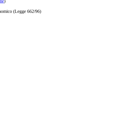
ome
)
onomico (Legge 662/96)