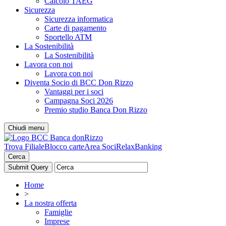
Calcolo TAEG
Sicurezza
Sicurezza informatica
Carte di pagamento
Sportello ATM
La Sostenibilità
La Sostenibilità
Lavora con noi
Lavora con noi
Diventa Socio di BCC Don Rizzo
Vantaggi per i soci
Campagna Soci 2026
Premio studio Banca Don Rizzo
Chiudi menu
Trova Filiale
Blocco carte
Area Soci
RelaxBanking
Cerca
Home
>
La nostra offerta
Famiglie
Imprese