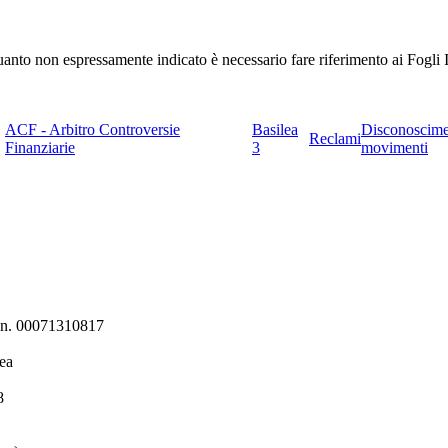
 quanto non espressamente indicato è necessario fare riferimento ai Fogli I
ACF - Arbitro Controversie
Basilea
Disconoscim
Reclami
Finanziarie
3
movimenti
ni n. 00071310817
ea
8