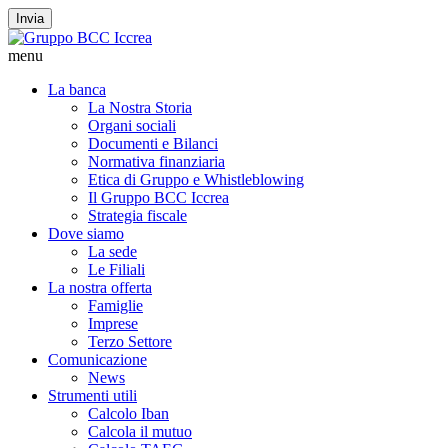
Invia
menu
La banca
La Nostra Storia
Organi sociali
Documenti e Bilanci
Normativa finanziaria
Etica di Gruppo e Whistleblowing
Il Gruppo BCC Iccrea
Strategia fiscale
Dove siamo
La sede
Le Filiali
La nostra offerta
Famiglie
Imprese
Terzo Settore
Comunicazione
News
Strumenti utili
Calcolo Iban
Calcola il mutuo