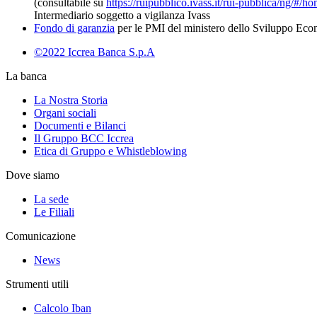
(consultabile su
https://ruipubblico.ivass.it/rui-pubblica/ng/#/h
Intermediario soggetto a vigilanza Ivass
Fondo di garanzia
per le PMI del ministero dello Sviluppo Ec
©2022 Iccrea Banca S.p.A
La banca
La Nostra Storia
Organi sociali
Documenti e Bilanci
Il Gruppo BCC Iccrea
Etica di Gruppo e Whistleblowing
Dove siamo
La sede
Le Filiali
Comunicazione
News
Strumenti utili
Calcolo Iban