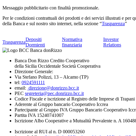
Messaggio pubblicitario con finalità promozionale.
Per le condizioni contrattuali dei prodotti e dei servizi illustrati e per
della Banca e sul nostro sito internet, nella sezione “
Trasparenza
”
Depositi
Normativa
Investor
Trasparenza
Dormienti
finanziaria
Relations
Banca Don Rizzo Credito Cooperativo
della Sicilia Occidentale Società Cooperativa
Direzione Generale:
Via Stefano Polizzi, 13 – Alcamo (TP)
tel:
0924591111
email:
direzione@donrizzo.bcc.it
PEC
segreteria@pec.donrizzo.bcc.it
Codice Fiscale e iscrizione al Registro delle Imprese di Trapa
Aderente al Gruppo bancario Cooperativo Iccrea
Partecipante al Gruppo IVA Gruppo Bancario Cooperativo Iccr
Partita IVA 15240741007
Iscrizione Albo Cooperative a Mutualità Prevalente n. A 16048
Iscrizione al RUI al n. D 000053260