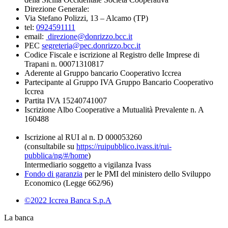
Direzione Generale:
Via Stefano Polizzi, 13 – Alcamo (TP)
tel:
0924591111
email:
direzione@donrizzo.bcc.it
PEC
segreteria@pec.donrizzo.bcc.it
Codice Fiscale e iscrizione al Registro delle Imprese di
Trapani n. 00071310817
Aderente al Gruppo bancario Cooperativo Iccrea
Partecipante al Gruppo IVA Gruppo Bancario Cooperativo
Iccrea
Partita IVA 15240741007
Iscrizione Albo Cooperative a Mutualità Prevalente n. A
160488
Iscrizione al RUI al n. D 000053260
(consultabile su
https://ruipubblico.ivass.it/rui-
pubblica/ng/#/home
)
Intermediario soggetto a vigilanza Ivass
Fondo di garanzia
per le PMI del ministero dello Sviluppo
Economico (Legge 662/96)
©2022 Iccrea Banca S.p.A
La banca