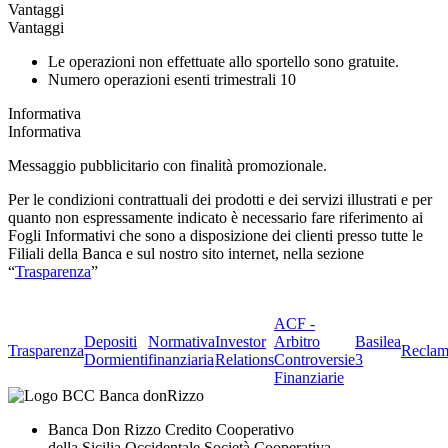
Vantaggi
Vantaggi
Le operazioni non effettuate allo sportello sono gratuite.
Numero operazioni esenti trimestrali 10
Informativa
Informativa
Messaggio pubblicitario con finalità promozionale.
Per le condizioni contrattuali dei prodotti e dei servizi illustrati e per
quanto non espressamente indicato è necessario fare riferimento ai
Fogli Informativi che sono a disposizione dei clienti presso tutte le
Filiali della Banca e sul nostro sito internet, nella sezione
“
Trasparenza
”
ACF -
Depositi
Normativa
Investor
Arbitro
Basilea
Trasparenza
Reclam
Dormienti
finanziaria
Relations
Controversie
3
Finanziarie
Banca Don Rizzo Credito Cooperativo
della Sicilia Occidentale Società Cooperativa