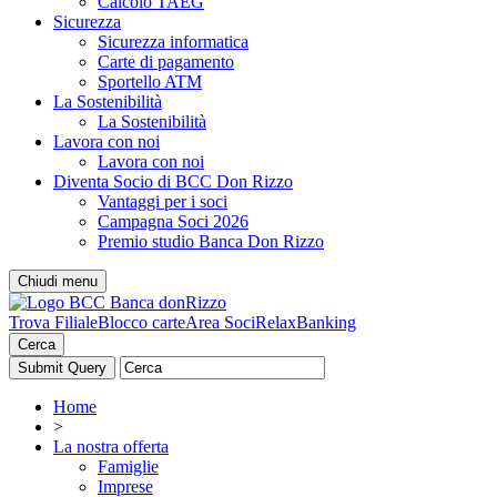
Calcolo TAEG
Sicurezza
Sicurezza informatica
Carte di pagamento
Sportello ATM
La Sostenibilità
La Sostenibilità
Lavora con noi
Lavora con noi
Diventa Socio di BCC Don Rizzo
Vantaggi per i soci
Campagna Soci 2026
Premio studio Banca Don Rizzo
Chiudi menu
Trova Filiale
Blocco carte
Area Soci
RelaxBanking
Cerca
Home
>
La nostra offerta
Famiglie
Imprese