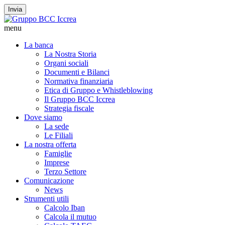
Invia
menu
La banca
La Nostra Storia
Organi sociali
Documenti e Bilanci
Normativa finanziaria
Etica di Gruppo e Whistleblowing
Il Gruppo BCC Iccrea
Strategia fiscale
Dove siamo
La sede
Le Filiali
La nostra offerta
Famiglie
Imprese
Terzo Settore
Comunicazione
News
Strumenti utili
Calcolo Iban
Calcola il mutuo