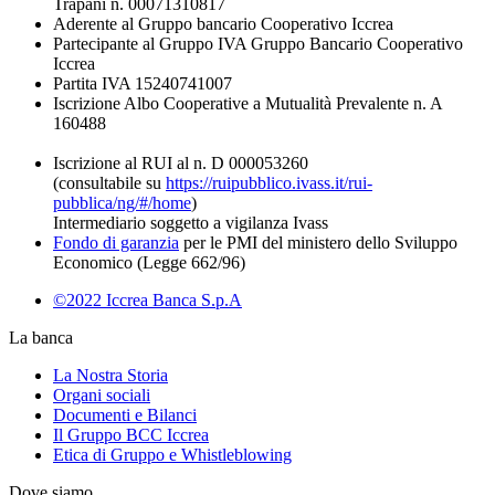
Trapani n. 00071310817
Aderente al Gruppo bancario Cooperativo Iccrea
Partecipante al Gruppo IVA Gruppo Bancario Cooperativo
Iccrea
Partita IVA 15240741007
Iscrizione Albo Cooperative a Mutualità Prevalente n. A
160488
Iscrizione al RUI al n. D 000053260
(consultabile su
https://ruipubblico.ivass.it/rui-
pubblica/ng/#/home
)
Intermediario soggetto a vigilanza Ivass
Fondo di garanzia
per le PMI del ministero dello Sviluppo
Economico (Legge 662/96)
©2022 Iccrea Banca S.p.A
La banca
La Nostra Storia
Organi sociali
Documenti e Bilanci
Il Gruppo BCC Iccrea
Etica di Gruppo e Whistleblowing
Dove siamo