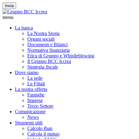
Invia
menu
La banca
La Nostra Storia
Organi sociali
Documenti e Bilanci
Normativa finanziaria
Etica di Gruppo e Whistleblowing
Il Gruppo BCC Iccrea
Strategia fiscale
Dove siamo
La sede
Le Filiali
La nostra offerta
Famiglie
Imprese
Terzo Settore
Comunicazione
News
Strumenti utili
Calcolo Iban
Calcola il mutuo