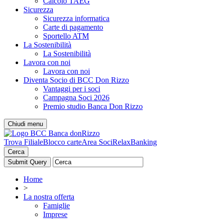
Calcolo TAEG
Sicurezza
Sicurezza informatica
Carte di pagamento
Sportello ATM
La Sostenibilità
La Sostenibilità
Lavora con noi
Lavora con noi
Diventa Socio di BCC Don Rizzo
Vantaggi per i soci
Campagna Soci 2026
Premio studio Banca Don Rizzo
Chiudi menu
Trova Filiale
Blocco carte
Area Soci
RelaxBanking
Cerca
Home
>
La nostra offerta
Famiglie
Imprese