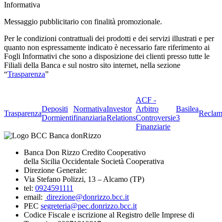
Informativa
Messaggio pubblicitario con finalità promozionale.
Per le condizioni contrattuali dei prodotti e dei servizi illustrati e per
quanto non espressamente indicato è necessario fare riferimento ai
Fogli Informativi che sono a disposizione dei clienti presso tutte le
Filiali della Banca e sul nostro sito internet, nella sezione
“
Trasparenza
”
ACF -
Depositi
Normativa
Investor
Arbitro
Basilea
Trasparenza
Reclam
Dormienti
finanziaria
Relations
Controversie
3
Finanziarie
Banca Don Rizzo Credito Cooperativo
della Sicilia Occidentale Società Cooperativa
Direzione Generale:
Via Stefano Polizzi, 13 – Alcamo (TP)
tel:
0924591111
email:
direzione@donrizzo.bcc.it
PEC
segreteria@pec.donrizzo.bcc.it
Codice Fiscale e iscrizione al Registro delle Imprese di