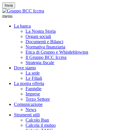
Invia
menu
La banca
La Nostra Storia
Organi sociali
Documenti e Bilanci
Normativa finanziaria
Etica di Gruppo e Whistleblowing
Il Gruppo BCC Iccrea
Strategia fiscale
Dove siamo
La sede
Le Filiali
La nostra offerta
Famiglie
Imprese
Terzo Settore
Comunicazione
News
Strumenti utili
Calcolo Iban
Calcola il mutuo