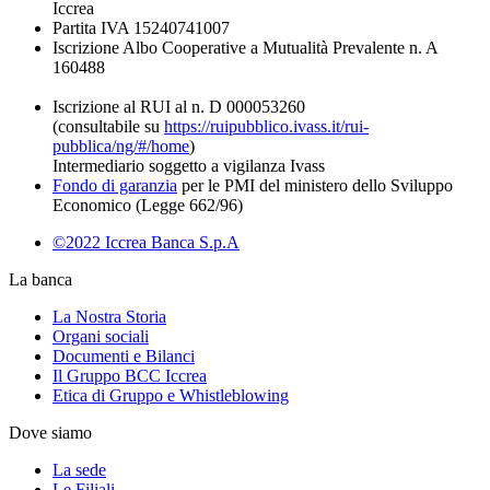
Iccrea
Partita IVA 15240741007
Iscrizione Albo Cooperative a Mutualità Prevalente n. A
160488
Iscrizione al RUI al n. D 000053260
(consultabile su
https://ruipubblico.ivass.it/rui-
pubblica/ng/#/home
)
Intermediario soggetto a vigilanza Ivass
Fondo di garanzia
per le PMI del ministero dello Sviluppo
Economico (Legge 662/96)
©2022 Iccrea Banca S.p.A
La banca
La Nostra Storia
Organi sociali
Documenti e Bilanci
Il Gruppo BCC Iccrea
Etica di Gruppo e Whistleblowing
Dove siamo
La sede
Le Filiali