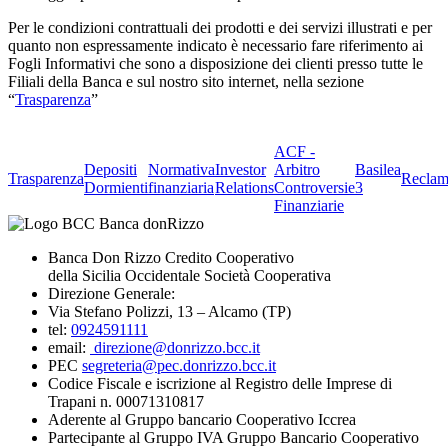
Per le condizioni contrattuali dei prodotti e dei servizi illustrati e per
quanto non espressamente indicato è necessario fare riferimento ai
Fogli Informativi che sono a disposizione dei clienti presso tutte le
Filiali della Banca e sul nostro sito internet, nella sezione
“
Trasparenza
”
ACF -
Depositi
Normativa
Investor
Arbitro
Basilea
Trasparenza
Reclam
Dormienti
finanziaria
Relations
Controversie
3
Finanziarie
Banca Don Rizzo Credito Cooperativo
della Sicilia Occidentale Società Cooperativa
Direzione Generale:
Via Stefano Polizzi, 13 – Alcamo (TP)
tel:
0924591111
email:
direzione@donrizzo.bcc.it
PEC
segreteria@pec.donrizzo.bcc.it
Codice Fiscale e iscrizione al Registro delle Imprese di
Trapani n. 00071310817
Aderente al Gruppo bancario Cooperativo Iccrea
Partecipante al Gruppo IVA Gruppo Bancario Cooperativo