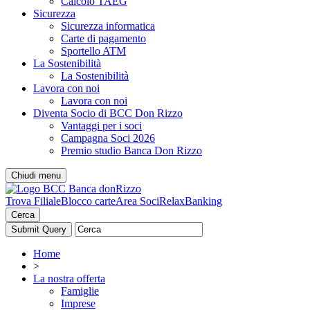
Calcolo TAEG
Sicurezza
Sicurezza informatica
Carte di pagamento
Sportello ATM
La Sostenibilità
La Sostenibilità
Lavora con noi
Lavora con noi
Diventa Socio di BCC Don Rizzo
Vantaggi per i soci
Campagna Soci 2026
Premio studio Banca Don Rizzo
Chiudi menu
Trova Filiale
Blocco carte
Area Soci
RelaxBanking
Cerca
Home
>
La nostra offerta
Famiglie
Imprese