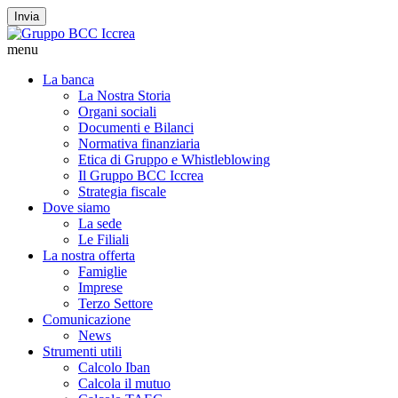
Invia
menu
La banca
La Nostra Storia
Organi sociali
Documenti e Bilanci
Normativa finanziaria
Etica di Gruppo e Whistleblowing
Il Gruppo BCC Iccrea
Strategia fiscale
Dove siamo
La sede
Le Filiali
La nostra offerta
Famiglie
Imprese
Terzo Settore
Comunicazione
News
Strumenti utili
Calcolo Iban
Calcola il mutuo