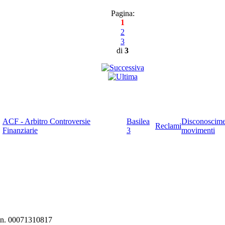
Pagina:
1
2
3
di
3
ACF - Arbitro Controversie
Basilea
Disconoscim
Reclami
Finanziarie
3
movimenti
ni n. 00071310817