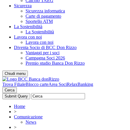
Calcolo TAEG
Sicurezza
Sicurezza informatica
Carte di pagamento
Sportello ATM
La Sostenibilità
La Sostenibilità
Lavora con noi
Lavora con noi
Diventa Socio di BCC Don Rizzo
Vantaggi per i soci
Campagna Soci 2026
Premio studio Banca Don Rizzo
Chiudi menu
Trova Filiale
Blocco carte
Area Soci
RelaxBanking
Cerca
Home
>
Comunicazione
News
>