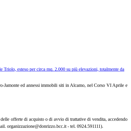
riolo, esteso per circa mq. 2.000 su più elevazioni, totalmente da
ro-Jamonte ed annessi immobili siti in Alcamo, nel Corso VI Aprile e
lle offerte di acquisto o di avvio di trattative di vendita, accedendo
ail. organizzazione@donrizzo.bcc.it - tel. 0924.591111).