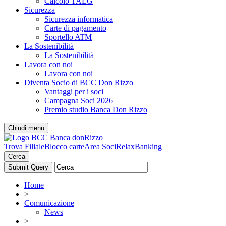
Calcolo TAEG
Sicurezza
Sicurezza informatica
Carte di pagamento
Sportello ATM
La Sostenibilità
La Sostenibilità
Lavora con noi
Lavora con noi
Diventa Socio di BCC Don Rizzo
Vantaggi per i soci
Campagna Soci 2026
Premio studio Banca Don Rizzo
Chiudi menu
Trova Filiale
Blocco carte
Area Soci
RelaxBanking
Cerca
Home
>
Comunicazione
News
>