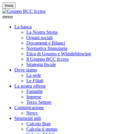
Invia
menu
La banca
La Nostra Storia
Organi sociali
Documenti e Bilanci
Normativa finanziaria
Etica di Gruppo e Whistleblowing
Il Gruppo BCC Iccrea
Strategia fiscale
Dove siamo
La sede
Le Filiali
La nostra offerta
Famiglie
Imprese
Terzo Settore
Comunicazione
News
Strumenti utili
Calcolo Iban
Calcola il mutuo