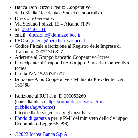
Banca Don Rizzo Credito Cooperativo
della Sicilia Occidentale Società Cooperativa
Direzione Generale:
Via Stefano Polizzi, 13 – Alcamo (TP)
tel:
0924591111
email:
direzione@donrizzo.bcc.it
PEC
segreteria@pec.donrizzo.bcc.it
Codice Fiscale e iscrizione al Registro delle Imprese di
Trapani n. 00071310817
Aderente al Gruppo bancario Cooperativo Iccrea
Partecipante al Gruppo IVA Gruppo Bancario Cooperativo
Iccrea
Partita IVA 15240741007
Iscrizione Albo Cooperative a Mutualità Prevalente n. A
160488
Iscrizione al RUI al n. D 000053260
(consultabile su
https://ruipubblico.ivass.it/rui-
pubblica/ng/#/home
)
Intermediario soggetto a vigilanza Ivass
Fondo di garanzia
per le PMI del ministero dello Sviluppo
Economico (Legge 662/96)
©2022 Iccrea Banca S.p.A