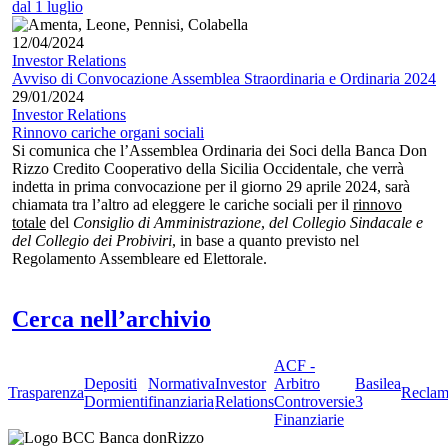
dal 1 luglio
12/04/2024
Investor Relations
Avviso di Convocazione Assemblea Straordinaria e Ordinaria 2024
29/01/2024
Investor Relations
Rinnovo cariche organi sociali
Si comunica che l’Assemblea Ordinaria dei Soci della Banca Don
Rizzo Credito Cooperativo della Sicilia Occidentale, che verrà
indetta in prima convocazione per il giorno 29 aprile 2024, sarà
chiamata tra l’altro ad eleggere le cariche sociali per il
rinnovo
totale
del
Consiglio di Amministrazione
,
del Collegio Sindacale e
del Collegio dei Probiviri
, in base a quanto previsto nel
Regolamento Assembleare ed Elettorale.
Cerca nell’archivio
ACF -
Depositi
Normativa
Investor
Arbitro
Basilea
Trasparenza
Reclam
Dormienti
finanziaria
Relations
Controversie
3
Finanziarie