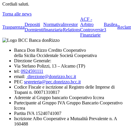
Cordiali saluti.
Torna alle news
ACF -
Depositi
Normativa
Investor
Arbitro
Basilea
Trasparenza
Reclam
Dormienti
finanziaria
Relations
Controversie
3
Finanziarie
Banca Don Rizzo Credito Cooperativo
della Sicilia Occidentale Società Cooperativa
Direzione Generale:
Via Stefano Polizzi, 13 – Alcamo (TP)
tel:
0924591111
email:
direzione@donrizzo.bcc.it
PEC
segreteria@pec.donrizzo.bcc.it
Codice Fiscale e iscrizione al Registro delle Imprese di
Trapani n. 00071310817
Aderente al Gruppo bancario Cooperativo Iccrea
Partecipante al Gruppo IVA Gruppo Bancario Cooperativo
Iccrea
Partita IVA 15240741007
Iscrizione Albo Cooperative a Mutualità Prevalente n. A
160488