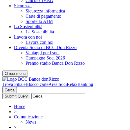
Calcolo TAEG
Sicurezza
Sicurezza informatica
Carte di pagamento
Sportello ATM
La Sostenibilità
La Sostenibilità
Lavora con noi
Lavora con noi
Diventa Socio di BCC Don Rizzo
Vantaggi per i soci
Campagna Soci 2026
Premio studio Banca Don Rizzo
Chiudi menu
Trova Filiale
Blocco carte
Area Soci
RelaxBanking
Cerca
Home
>
Comunicazione
News
>