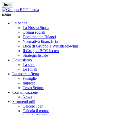
Invia
menu
La banca
La Nostra Storia
Organi sociali
Documenti e Bilanci
Normativa finanziaria
Etica di Gruppo e Whistleblowing
Il Gruppo BCC Iccrea
Strategia fiscale
Dove siamo
La sede
Le Filiali
La nostra offerta
Famiglie
Imprese
Terzo Settore
Comunicazione
News
Strumenti utili
Calcolo Iban
Calcola il mutuo