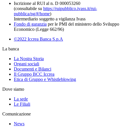
Iscrizione al RUI al n. D 000053260
(consultabile su
https://ruipubblico.ivass.it/rui-
pubblica/ng/#/home
)
Intermediario soggetto a vigilanza Ivass
Fondo di garanzia
per le PMI del ministero dello Sviluppo
Economico (Legge 662/96)
©2022 Iccrea Banca S.p.A
La banca
La Nostra Storia
Organi sociali
Documenti e Bilanci
Il Gruppo BCC Iccrea
Etica di Gruppo e Whistleblowing
Dove siamo
La sede
Le Filiali
Comunicazione
News