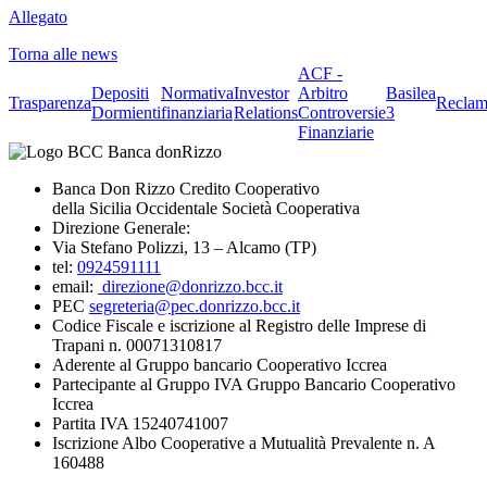
Allegato
Torna alle news
ACF -
Depositi
Normativa
Investor
Arbitro
Basilea
Trasparenza
Reclam
Dormienti
finanziaria
Relations
Controversie
3
Finanziarie
Banca Don Rizzo Credito Cooperativo
della Sicilia Occidentale Società Cooperativa
Direzione Generale:
Via Stefano Polizzi, 13 – Alcamo (TP)
tel:
0924591111
email:
direzione@donrizzo.bcc.it
PEC
segreteria@pec.donrizzo.bcc.it
Codice Fiscale e iscrizione al Registro delle Imprese di
Trapani n. 00071310817
Aderente al Gruppo bancario Cooperativo Iccrea
Partecipante al Gruppo IVA Gruppo Bancario Cooperativo
Iccrea
Partita IVA 15240741007
Iscrizione Albo Cooperative a Mutualità Prevalente n. A
160488