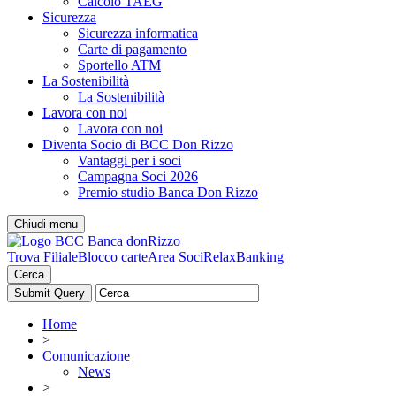
Calcolo TAEG
Sicurezza
Sicurezza informatica
Carte di pagamento
Sportello ATM
La Sostenibilità
La Sostenibilità
Lavora con noi
Lavora con noi
Diventa Socio di BCC Don Rizzo
Vantaggi per i soci
Campagna Soci 2026
Premio studio Banca Don Rizzo
Chiudi menu
Trova Filiale
Blocco carte
Area Soci
RelaxBanking
Cerca
Home
>
Comunicazione
News
>