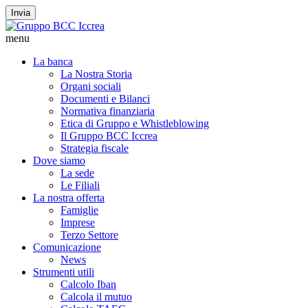
Invia
menu
La banca
La Nostra Storia
Organi sociali
Documenti e Bilanci
Normativa finanziaria
Etica di Gruppo e Whistleblowing
Il Gruppo BCC Iccrea
Strategia fiscale
Dove siamo
La sede
Le Filiali
La nostra offerta
Famiglie
Imprese
Terzo Settore
Comunicazione
News
Strumenti utili
Calcolo Iban
Calcola il mutuo