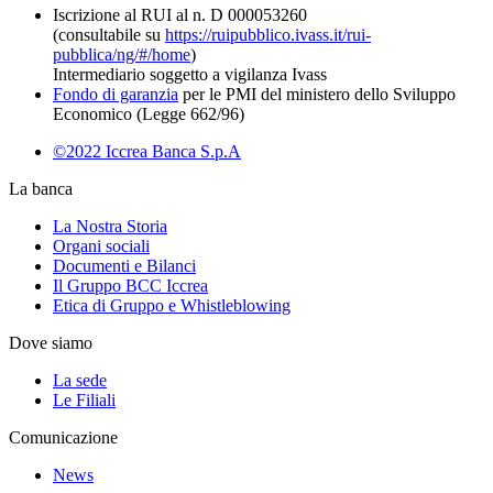
Iscrizione al RUI al n. D 000053260
(consultabile su
https://ruipubblico.ivass.it/rui-
pubblica/ng/#/home
)
Intermediario soggetto a vigilanza Ivass
Fondo di garanzia
per le PMI del ministero dello Sviluppo
Economico (Legge 662/96)
©2022 Iccrea Banca S.p.A
La banca
La Nostra Storia
Organi sociali
Documenti e Bilanci
Il Gruppo BCC Iccrea
Etica di Gruppo e Whistleblowing
Dove siamo
La sede
Le Filiali
Comunicazione
News