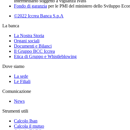
Intermediario soggetto a vigilanza Ivass
Fondo di garanzia
per le PMI del ministero dello Sviluppo Ec
©2022 Iccrea Banca S.p.A
La banca
La Nostra Storia
Organi sociali
Documenti e Bilanci
Il Gruppo BCC Iccrea
Etica di Gruppo e Whistleblowing
Dove siamo
La sede
Le Filiali
Comunicazione
News
Strumenti utili
Calcolo Iban
Calcola il mutuo