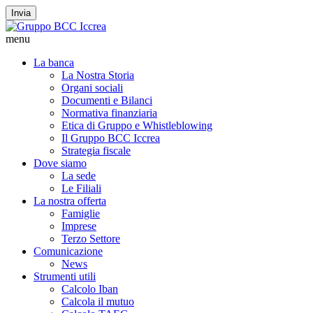
Invia
menu
La banca
La Nostra Storia
Organi sociali
Documenti e Bilanci
Normativa finanziaria
Etica di Gruppo e Whistleblowing
Il Gruppo BCC Iccrea
Strategia fiscale
Dove siamo
La sede
Le Filiali
La nostra offerta
Famiglie
Imprese
Terzo Settore
Comunicazione
News
Strumenti utili
Calcolo Iban
Calcola il mutuo