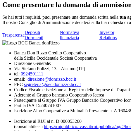
Come presentare la domanda di ammissio
Se hai tutti i requisiti, puoi presentare una domanda scritta nella
tua a
Il nostro Consiglio di Amministrazione deciderà sulla tua richiesta di
Depositi
Normativa
Investor
Trasparenza
Dormienti
finanziaria
Relations
Banca Don Rizzo Credito Cooperativo
della Sicilia Occidentale Società Cooperativa
Direzione Generale:
Via Stefano Polizzi, 13 – Alcamo (TP)
tel:
0924591111
email:
direzione@donrizzo.bcc.it
PEC
segreteria@pec.donrizzo.bcc.it
Codice Fiscale e iscrizione al Registro delle Imprese di Trapa
Aderente al Gruppo bancario Cooperativo Iccrea
Partecipante al Gruppo IVA Gruppo Bancario Cooperativo Iccr
Partita IVA 15240741007
Iscrizione Albo Cooperative a Mutualità Prevalente n. A 16048
Iscrizione al RUI al n. D 000053260
(consultabile su
https://ruipubblico.ivass.it/rui-pubblica/ng/#/h