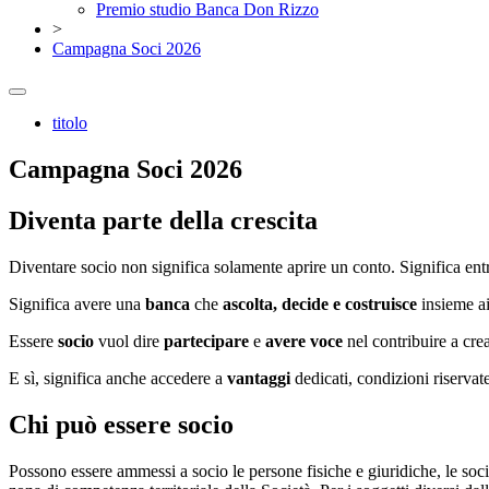
Premio studio Banca Don Rizzo
>
Campagna Soci 2026
titolo
Campagna Soci 2026
Diventa parte della crescita
Diventare socio non significa solamente aprire un conto. Significa en
Significa
avere una
banca
che
ascolta, decide e costruisce
insieme a
Essere
socio
vuol dire
partecipare
e
avere voce
nel contribuire a cre
E sì, significa anche accedere a
vantaggi
dedicati, condizioni riservat
Chi può essere socio
Possono essere ammessi a socio le persone fisiche e giuridiche, le societ