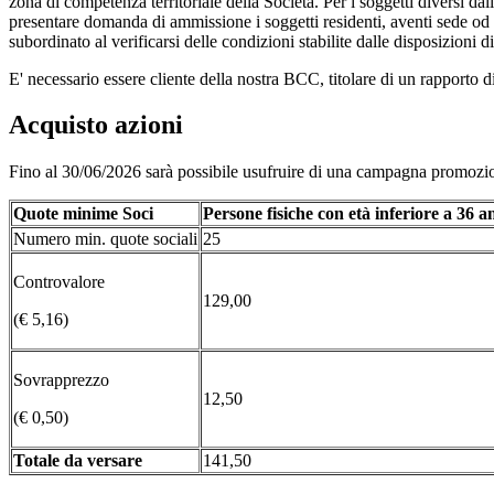
zona di competenza territoriale della Società. Per i soggetti diversi dall
presentare domanda di ammissione i soggetti residenti, aventi sede od o
subordinato al verificarsi delle condizioni stabilite dalle disposizioni d
E' necessario essere cliente della nostra BCC, titolare di un rapporto d
Acquisto azioni
Fino al 30/06/2026 sarà possibile usufruire di una campagna promozion
Quote minime Soci
Persone fisiche con età inferiore a 36 a
Numero min. quote sociali
25
Controvalore
129,00
(€ 5,16)
Sovrapprezzo
12,50
(€ 0,50)
Totale da versare
141,50