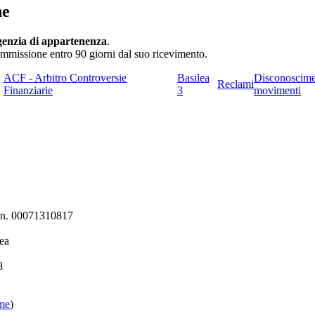
ne
genzia di appartenenza
.
 ammissione entro 90 giorni dal suo ricevimento.
ACF - Arbitro Controversie
Basilea
Disconoscim
Reclami
Finanziarie
3
movimenti
ni n. 00071310817
ea
8
ome
)