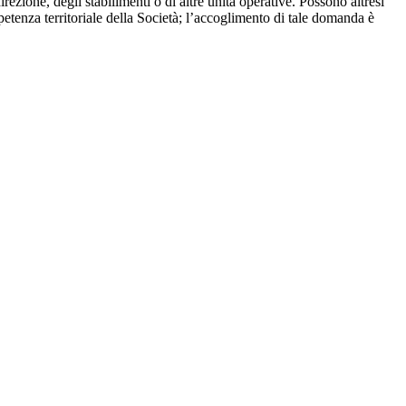
irezione, degli stabilimenti o di altre unità operative. Possono altresì
etenza territoriale della Società; l’accoglimento di tale domanda è