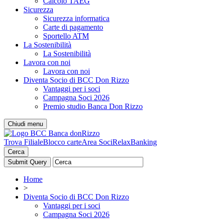
Calcolo TAEG
Sicurezza
Sicurezza informatica
Carte di pagamento
Sportello ATM
La Sostenibilità
La Sostenibilità
Lavora con noi
Lavora con noi
Diventa Socio di BCC Don Rizzo
Vantaggi per i soci
Campagna Soci 2026
Premio studio Banca Don Rizzo
Chiudi menu
Trova Filiale
Blocco carte
Area Soci
RelaxBanking
Cerca
Home
>
Diventa Socio di BCC Don Rizzo
Vantaggi per i soci
Campagna Soci 2026