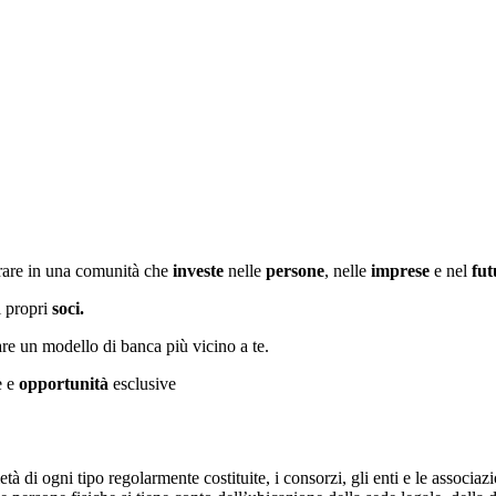
trare in una comunità che
investe
nelle
persone
, nelle
imprese
e nel
fut
i propri
soci.
are un modello di banca più vicino a te.
e e
opportunità
esclusive
à di ogni tipo regolarmente costituite, i consorzi, gli enti e le associazi