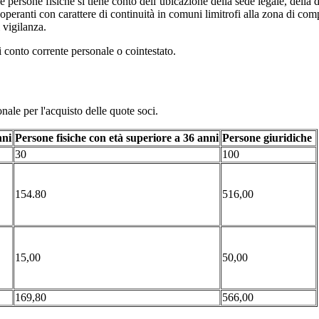
e persone fisiche si tiene conto dell’ubicazione della sede legale, della d
peranti con carattere di continuità in comuni limitrofi alla zona di comp
i vigilanza.
i conto corrente personale o cointestato.
ale per l'acquisto delle quote soci.
nni
Persone fisiche con età superiore a 36 anni
Persone giuridiche
30
100
154.80
516,00
15,00
50,00
169,80
566,00