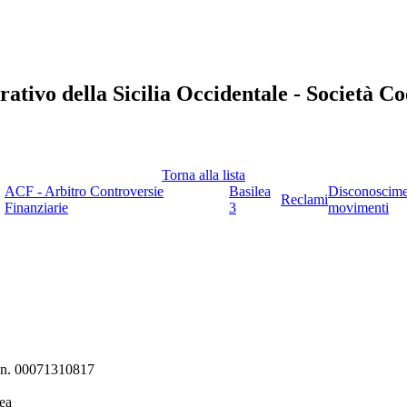
rativo della Sicilia Occidentale - Società C
Torna alla lista
ACF - Arbitro Controversie
Basilea
Disconoscim
Reclami
Finanziarie
3
movimenti
ni n. 00071310817
ea