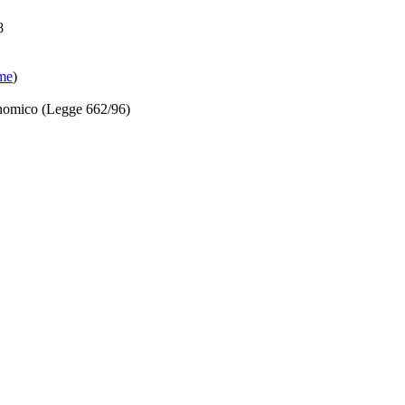
8
ome
)
onomico (Legge 662/96)