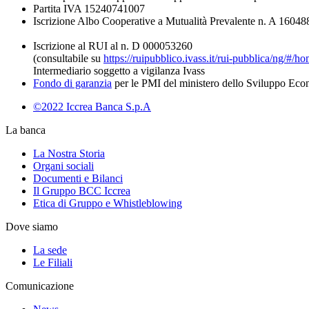
Partita IVA 15240741007
Iscrizione Albo Cooperative a Mutualità Prevalente n. A 16048
Iscrizione al RUI al n. D 000053260
(consultabile su
https://ruipubblico.ivass.it/rui-pubblica/ng/#/h
Intermediario soggetto a vigilanza Ivass
Fondo di garanzia
per le PMI del ministero dello Sviluppo Ec
©2022 Iccrea Banca S.p.A
La banca
La Nostra Storia
Organi sociali
Documenti e Bilanci
Il Gruppo BCC Iccrea
Etica di Gruppo e Whistleblowing
Dove siamo
La sede
Le Filiali
Comunicazione