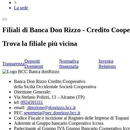
>
La sede
Filiali di Banca Don Rizzo - Credito Coope
Trova la filiale più vicina
Depositi
Normativa
Investor
Trasparenza
Dormienti
finanziaria
Relations
Banca Don Rizzo Credito Cooperativo
della Sicilia Occidentale Società Cooperativa
Direzione Generale:
Via Stefano Polizzi, 13 – Alcamo (TP)
tel:
0924591111
email:
direzione@donrizzo.bcc.it
PEC
segreteria@pec.donrizzo.bcc.it
Codice Fiscale e iscrizione al Registro delle Imprese di Trapa
Aderente al Gruppo bancario Cooperativo Iccrea
Partecipante al Gruppo IVA Gruppo Bancario Cooperativo Iccr