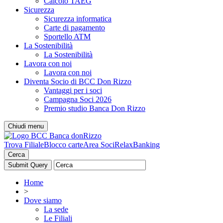
Calcolo TAEG
Sicurezza
Sicurezza informatica
Carte di pagamento
Sportello ATM
La Sostenibilità
La Sostenibilità
Lavora con noi
Lavora con noi
Diventa Socio di BCC Don Rizzo
Vantaggi per i soci
Campagna Soci 2026
Premio studio Banca Don Rizzo
Chiudi menu
Trova Filiale
Blocco carte
Area Soci
RelaxBanking
Cerca
Home
>
Dove siamo
La sede
Le Filiali