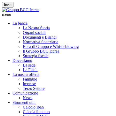
Invia
menu
La banca
La Nostra Storia
Organi sociali
Documenti e Bilanci
Normativa finanziaria
Etica di Gruppo e Whistleblowing
Il Gruppo BCC Iccrea
Strategia fiscale
Dove siamo
La sede
Le Filiali
La nostra offerta
Famiglie
Imprese
Terzo Settore
Comunicazione
News
Strumenti utili
Calcolo Iban
Calcola il mutuo