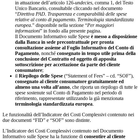
in attuazione dell’articolo 126-
undecies
, comma 1, del Testo
Unico Bancario, consultabile cliccando nel documento
“
Direttiva PAD. Trasparenza e comparabilità delle spese
relative al conto di pagamento. Terminologia standardizzata
europea
.” disponibile nella sezione “
Per maggiori
informazioni
” in fondo alla presente pagina.
Il Documento Informativo sulle Spese
è messo a disposizione
dalla Banca
in sede precontrattuale per pronta
consultazione assieme al Foglio Informativo del Conto di
Pagamento
, nonché
consegnato in tempo utile prima della
conclusione del Contratto ed oggetto di apposita
sottoscrizione per accettazione da parte del cliente
consumatore
;
il
Riepilogo delle Spese
(“Statement of Fees” – cd. “SOF”),
consegnato al cliente consumatore gratuitamente ed
almeno una volta all’anno
, che riporta un riepilogo di tutte le
spese sostenute sul Conto di Pagamento nel periodo di
riferimento, rappresentate utilizzando la già menzionata
terminologia standardizzata europea
.
Le funzionalità dell’Indicatore dei Costi Complessivi contenuto nei
due documenti “FID” e “SOF” sono distinte.
L’Indicatore dei Costi Complessivi contenuto nel Documento
Informativo sulle Spese ha la funzione di
consentire al cliente