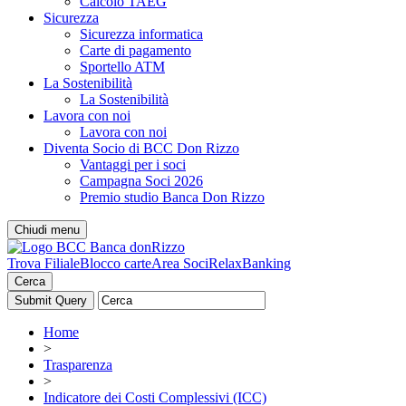
Calcolo TAEG
Sicurezza
Sicurezza informatica
Carte di pagamento
Sportello ATM
La Sostenibilità
La Sostenibilità
Lavora con noi
Lavora con noi
Diventa Socio di BCC Don Rizzo
Vantaggi per i soci
Campagna Soci 2026
Premio studio Banca Don Rizzo
Chiudi menu
Trova Filiale
Blocco carte
Area Soci
RelaxBanking
Cerca
Home
>
Trasparenza
>
Indicatore dei Costi Complessivi (ICC)