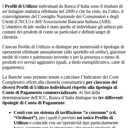
I
Profili di Utilizzo
individuati da Banca d’Italia sono il risultato di
un’indagine statistica effettuata nel 2009 e che ha visto, tra l’altro, il
coinvolgimento del Consiglio Nazionale dei Consumatori e degli
Utenti (CNCU) e dell’Associazione Bancaria Italiana (ABI).
L’obiettivo di tale studio è stato quello di individuare gli utilizzi più
comuni dei prodotti di conto su particolari e definiti target di
clientela.
Ciascun Profilo di Utilizzo si distingue per numerosità e tipologia di
operazioni effettuate annualmente (allo sportello ed
online
), giacenze
medie di conto e patrimonio investito e per la presenza o meno di
prodotti e/o servizi aggiuntivi (quali, a titolo esemplificativo, carte di
pagamento).
Le Banche sono pertanto tenute a calcolare l’Indicatore dei Costi
Complessivi offerti alla clientela consumatrice
per ciascuno dei
diversi Profili di Utilizzo individuati rispetto alla tipologia di
Conto di Pagamento commercializzato
. Ai fini della
determinazione dell’ICC, Banca d’Italia distingue tra
tre differenti
tipologie di Conto di Pagamento
:
Conti con un sistema di tariffazione “a consumo” (cd.
“Ordinari”)
, per i quali è previsto
un unico Profilo di
Utilizzo
e coincide con un’operatività tipo particolarmente
bassa, coerente con la circostanza che questa tipologia di