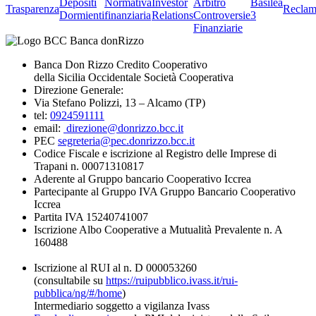
Depositi
Normativa
Investor
Arbitro
Basilea
Trasparenza
Reclam
Dormienti
finanziaria
Relations
Controversie
3
Finanziarie
Banca Don Rizzo Credito Cooperativo
della Sicilia Occidentale Società Cooperativa
Direzione Generale:
Via Stefano Polizzi, 13 – Alcamo (TP)
tel:
0924591111
email:
direzione@donrizzo.bcc.it
PEC
segreteria@pec.donrizzo.bcc.it
Codice Fiscale e iscrizione al Registro delle Imprese di
Trapani n. 00071310817
Aderente al Gruppo bancario Cooperativo Iccrea
Partecipante al Gruppo IVA Gruppo Bancario Cooperativo
Iccrea
Partita IVA 15240741007
Iscrizione Albo Cooperative a Mutualità Prevalente n. A
160488
Iscrizione al RUI al n. D 000053260
(consultabile su
https://ruipubblico.ivass.it/rui-
pubblica/ng/#/home
)
Intermediario soggetto a vigilanza Ivass