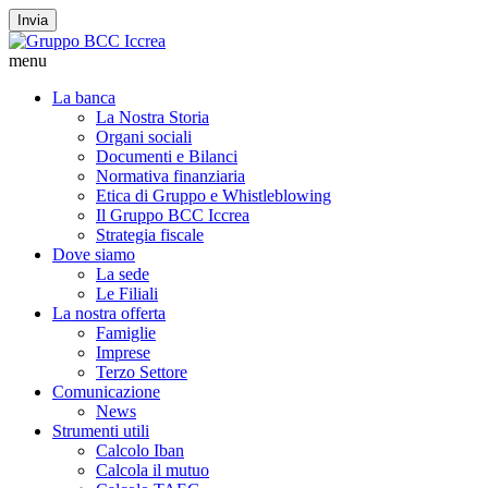
Invia
menu
La banca
La Nostra Storia
Organi sociali
Documenti e Bilanci
Normativa finanziaria
Etica di Gruppo e Whistleblowing
Il Gruppo BCC Iccrea
Strategia fiscale
Dove siamo
La sede
Le Filiali
La nostra offerta
Famiglie
Imprese
Terzo Settore
Comunicazione
News
Strumenti utili
Calcolo Iban
Calcola il mutuo